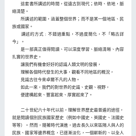
這套書所講述的時間，從遠古到現代；依時、依地，脈
絡清楚。
所講述的範圍，涵蓋整個世界；而不是某一個地區、民
族或國家。
講述的方式﹕不錯過重點，不過度簡化，不「略古詳
今」。
是一部真正值得閱讀、可以深度學習、脈絡清晰、內容
扎實的世界史。
讓我們有機會好好的認識人類文明的發展，
理解各個時代發生的大事，觀看不同地區的概況，
見識古往今來卓爾不凡的人物。
如此一來，我們的對世界的史識、史觀、視野，
便建構起來、豐富起來、厚實起來了。
二十世紀六十年代以前，理解世界歷史最普遍的途徑，
就是閱讀個別民族國家歷史（例如中國史、英國史、法國史
等等）。然而，隨著時代演進，過去長久以來區隔人與人的
民族、國家等邊界概念，已逐漸淡化，一個嶄新的、以全人