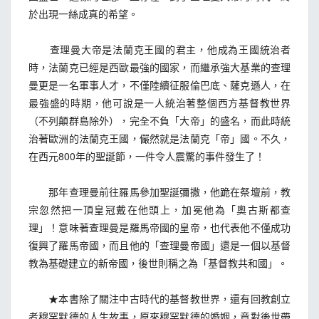
於出現一絲成真的希望。
查理曼大帝是法蘭克王國的君主，他成為王國統治者
時，法蘭克已經是西歐最強的國家，而繼承強大基業的查理
曼更是一名軍事人才，不僅陸續征服倫巴底、薩克遜人，在
最強盛的時期，他可說是一人統治著整個西方基督教世界
（不列顛群島除外），完全不負「大帝」的盛名，而此時統
治著歐洲的法蘭克王國，儼然就是法蘭克「帝」國。不久，
在西元800年的聖誕節，一件令人震驚的事件發生了！
那年查理曼前往羅馬參加聖誕彌撒，他跪在祭壇前，教
宗忽然把一頂皇冠戴在他頭上，加冕他為「奧古斯都查
理」！意味著查理曼是羅馬帝國的皇帝，也代表他不僅成功
復興了羅馬帝國，而且他的「查理曼帝國」還是一個以基督
教為基礎建立的新帝國，後世則稱之為「基督教共和國」。
★本書除了關注中古時代的基督教世界，還有回教創立
者穆罕默德的人生故事，原來穆罕默德的婚姻，竟對後世帶