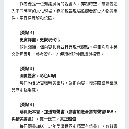
作者像是一位知識廣博的說書人，穿越時空，帶讀者進
入不同時空的文化現場，宛如親臨現場般觀看歷史人物與事
件，更容易理解和記憶。
{亮點 4}
史實詳盡，史觀現代化
敘述淺顯，但內容扎實並具有現代觀點。每冊均附中英
文對照索引、參考資料，方便讀者延伸閱讀與探索。
{亮點 5}
圖像豐富，彩色印刷
每冊均含近百張精美圖片，緊扣內容，增添閱讀豐富感
與歷史臨場感。
{亮點 6}
購買紙本書，加送有聲書（套書加送全套有聲書USB，
與精美書盒），買一送二，真正超值
每冊隨書加送「少年愛讀世界史精華有聲書」。有聲書