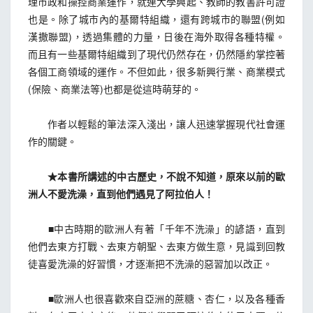
理市政和操控商業運作，就連大學興起、教師的教書許可證
也是。除了城市內的基爾特組織，還有跨城市的聯盟(例如
漢撒聯盟)，透過集體的力量，日後在海外取得各種特權。
而且有一些基爾特組織到了現代仍然存在，仍然隱約掌控著
各個工商領域的運作。不但如此，很多新興行業、商業模式
(保險、商業法等)也都是從這時萌芽的。
作者以輕鬆的筆法深入淺出，讓人迅速掌握現代社會運
作的關鍵。
★本書所講述的中古歷史，不說不知道，原來以前的歐
洲人不愛洗澡，直到他們遇見了阿拉伯人！
■中古時期的歐洲人有著「千年不洗澡」的諺語，直到
他們去東方打戰、去東方朝聖、去東方做生意，見識到回教
徒喜愛洗澡的好習慣，才逐漸把不洗澡的惡習加以改正。
■歐洲人也很喜歡來自亞洲的蔗糖、杏仁，以及各種香