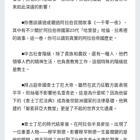
來如此深遠的影響！
■你應該讀過或聽過阿拉伯民間故事《一千零一夜》，
其中有不少關於阿拉伯帝國第23代「哈里發」哈倫．拉希德
的故事，這一卷，你可以讀到真實的阿拉伯帝國歷史。
■中古社會階級，除了貴族和農奴，還有一種人，他們
領導人們的精神生活，也負責教育工作，這個特殊的階級就
是教士。
■拜占庭帝國查士丁尼大帝，雖然在武力征戰方面表現
平平，但絲毫不影響他名垂青史，這是為什麼呢？因為他留
下的《查士丁尼法典》成為後世歐洲國家的法律基礎，他興
建的「聖索菲亞大教堂」更是了不起的世界文化遺產。
■查士丁尼的時代結束後，在阿拉伯半島麥加，出現了
一位重要人物——穆罕默德。影響穆罕默德一生最關鍵的是
他的婚姻，想不到吧？由於娶了比他年長十五歲的賢妻，生