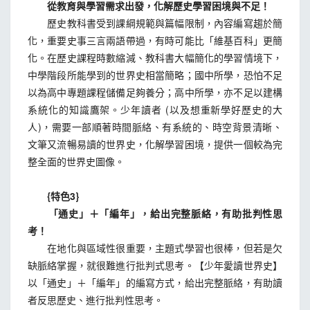
從教育與學習需求出發，化解歷史學習困境與不足！
歷史教科書受到課綱規範與篇幅限制，內容編寫趨於簡
化，重要史事三言兩語帶過，有時可能比「維基百科」更簡
化。在歷史課程時數縮減、教科書大幅簡化的學習情境下，
中學階段所能學到的世界史相當簡略；國中所學，恐怕不足
以為高中專題課程儲備足夠養分；高中所學，亦不足以建構
系統化的知識鷹架。少年讀者 (以及想重新學好歷史的大
人)，需要一部順著時間脈絡、有系統的、時空背景清晰、
文筆又流暢易讀的世界史，化解學習困境，提供一個較為完
整全面的世界史圖像。
{特色3}
「通史」＋「編年」，給出完整脈絡，有助批判性思
考！
在地化與區域性很重要，主題式學習也很棒，但若是欠
缺脈絡掌握，就很難進行批判式思考。【少年愛讀世界史】
以「通史」＋「編年」的編寫方式，給出完整脈絡，有助讀
者反思歷史、進行批判性思考。