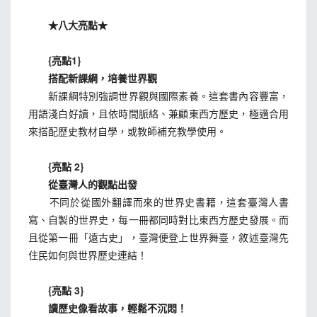
★八大亮點★
{亮點1}
搭配新課綱，培養世界觀
新課綱特別強調世界觀與國際素養。這套書內容豐富，
用語淺白好讀，且依時間脈絡、兼顧東西方歷史，極適合用
來搭配歷史教材自學，或教師補充教學使用。
{亮點 2}
從臺灣人的觀點出發
不同於從國外翻譯而來的世界史書籍，這套臺灣人書
寫、自製的世界史，每一冊都同時對比東西方歷史發展。而
且從第一冊「遠古史」，臺灣便登上世界舞臺，敘述臺灣先
住民如何與世界歷史連結！
{亮點 3}
讀歷史像看故事，輕鬆不沉悶！