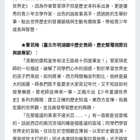
世界史》，因為作者管家琪不但是歷史本科系出身，更是優
秀的青少年文學作家、出色的說故事高手，透過她的生華妙
筆，點出世界歷史的發展脈絡與生動有趣故事，帶給青少年
成長與智慧。
★曹若梅（臺北市明湖國中歷史教師、歷史類電視節目
與談專家）：
「清朝的康熙皇帝和法王路易十四是筆友！」管家琪老
師的一句描述，破解了同學們心中的困惑。對於學習世界史
的孩子們來說，如何將東、西方時間軸並列對比，始終是最
大的困擾。師長們既不能要求大家背記年代，又不知該如何
授業解惑，管老師這神來一筆，正揭示出【少年愛讀世界
史】系列的精隨：建立正確的歷史知識，東西方並陳，拓展
宏廣的世界觀，並且啟發學習歷史的興趣。
「在那遙遠的美索不達米亞……。」有一首歌是這麼唱
的。話說西亞的兩河流域的確是個遙遠的區域；同學們學習
世界史的盲點，往往在於空間觀念薄弱，以至於史觀混淆，
學習成效大打折扣。因此本書特別編製拉頁地圖，也不時穿