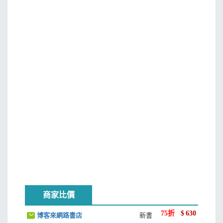
第五章 王權興起
上有沒有發生過什麼特別的事？為什麼她似乎總是很難真正
1. 法蘭西：卡佩王朝
對別人敞開心扉，似乎總是與人保持著一定的距離？
2. 分裂的日耳曼帝國
3. 諾曼人的征服：西西里
如果我們不了解一個人的成長背景，包括生活的經歷，
4. 諾曼人的征服：英格蘭
便無法明白一個人為什麼會成為現在這個模樣。單獨一個人
是如此，由許多人所組成的社會、民族、國家，以及文明，
後記
也是如此。
歷史是舞臺
參考書目
這個世界在我們到來之前，已經存在了很長很長的時
間。各個民族與文化，在不同的地理環境中，自然而然的成
專有名詞中英對照
長，經歷過不同的世事變遷，孕育著他們各自對世界的理
解，然後漸漸成為我們今天所認識的各個國家。過去的人，
５（中古史II）十字軍東征的時代：獅心王，十字軍為何攻
他們所經歷的過去事，透過文物證據與文獻記載所留下的寶
打基督徒？
貴資料，再經由後人的發掘、考證與解讀，就成了我們今天
所看到的歷史。
商家比價
拉頁
本卷年表與地圖
總之，如果不了解歷史，我們便無法明白世界為什麼會
75
折
$
630
博客來網路書店
新書