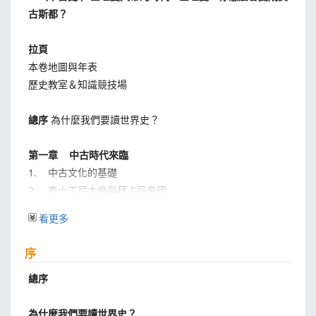
古斯都？
拉頁
本卷地圖與年表
歷史教室＆知識競技場
總序
為什麼我們要讀世界史？
第一章 中古時代來臨
1. 中古文化的基礎
2. 查士丁尼大帝與拜占庭帝國
3. 拜占庭帝國的中衰
看更多
4. 拜占庭文明
序
第二章 回教的興起與擴展
1. 回教在歐洲史裡的意義
總序
2. 穆罕默德創立回教
3. 阿拉伯帝國的擴展：阿拉伯的擴展
為什麼我們要讀世界史？