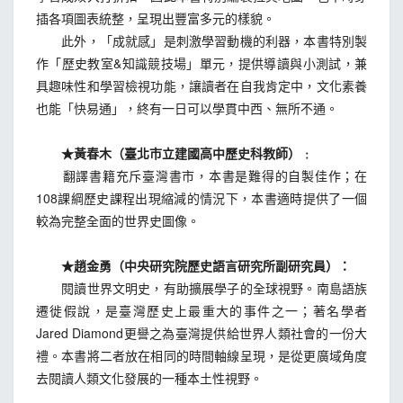
插各項圖表統整，呈現出豐富多元的樣貌。
此外，「成就感」是刺激學習動機的利器，本書特別製
作「歷史教室&知識競技場」單元，提供導讀與小測試，兼
具趣味性和學習檢視功能，讓讀者在自我肯定中，文化素養
也能「快易通」，終有一日可以學貫中西、無所不通。
★黃春木（臺北市立建國高中歷史科教師）﹕
翻譯書籍充斥臺灣書市，本書是難得的自製佳作；在
108課綱歷史課程出現縮減的情況下，本書適時提供了一個
較為完整全面的世界史圖像。
★趙金勇（中央研究院歷史語言研究所副研究員）：
閱讀世界文明史，有助擴展學子的全球視野。南島語族
遷徙假說，是臺灣歷史上最重大的事件之一；著名學者
Jared Diamond更譽之為臺灣提供給世界人類社會的一份大
禮。本書將二者放在相同的時間軸線呈現，是從更廣域角度
去閱讀人類文化發展的一種本土性視野。