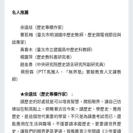
名人推薦
余遠炫（歷史專欄作家）
曹若梅（臺北市明湖國中歷史教師、歷史類電視節目與
談專家）
黃春木（臺北市立建國高中歷史科教師）
楊露萍（歷史教科書研究者）
趙金勇（中央研究院歷史語言研究所副研究員）
蔡佾霖（PTT馬雅人、「無界塾」實驗教育人文課教
師）
★余遠炫（歷史專欄作家）﹕
讀歷史的好處就是可以增長智慧，開拓眼界，讓自己彷
彿站在制高點上，俯瞰著古往今來。讀歷史、學歷史、應用
歷史，是這個世代重要的學習，不只是為讀書考試而已，還
能應用在生活與職場。不僅要讀本國歷史，更要讀世界歷
史，讓我們的眼界更高更遠。我推薦青少年閱讀《少年愛讀