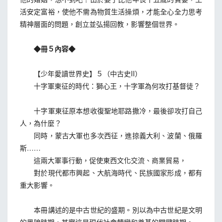
活安定富裕，使他不需為物質生活操煩，才能全心全力思考
精神層面的問題，創立並弘揚回教，影響整個世界。
◆冊５內容◆
【少年愛讀世界史】５（中古史II）
十字軍東征的時代：獅心王，十字軍為何攻打基督徒？
十字軍東征原本想收復聖地耶路撒冷，最後卻攻打自己
人，為什麼？
同時，蒙古大軍也多次西征，進掠義大利、波蘭、俄羅
斯……
這兩大軍事行動，促使東西文化交流、商業貿易，
對於現代都市興起、大航海時代、民族國家形成，都有
重大影響。
本冊講述的是中古世紀的盛期。別以為中古世紀是文明