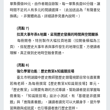
單集價值99元，由作者親自錄製，每一單集長度60分鐘，讓
時間不足的人有多元的閱讀選擇。（此加送品為「有聲書兌
換碼」，非實體商品，詳細請參見書內說明。）
{亮點 7}
拉頁大事年表&地圖，呈現歷史發展的時間與空間關係
每冊開卷，特別製作大幅拉頁地圖（拉開後橫幅為三
頁），搭配歷史大事年表與事件發生的地理位置，方便讀者
理解，真正做到史地時空融會貫通。
{亮點 8}
強化學習功能：歷史教室&知識競技場
臺北市明湖國中歷史教師暨歷史類電視節目常任嘉賓曹
若梅老師，為每冊撰寫【歷史教室&知識競技場】單元。
「歷史教室」以簡要有趣的方式導讀，幫助讀者提前掌握每
冊重點。「知識競技場」設計小測試，有「基礎是非選擇
題」與「進階素養題」，讓讀者讀完可以大顯身手，提升學
習興趣與成就感，也引導讀者進行歷史思辨。