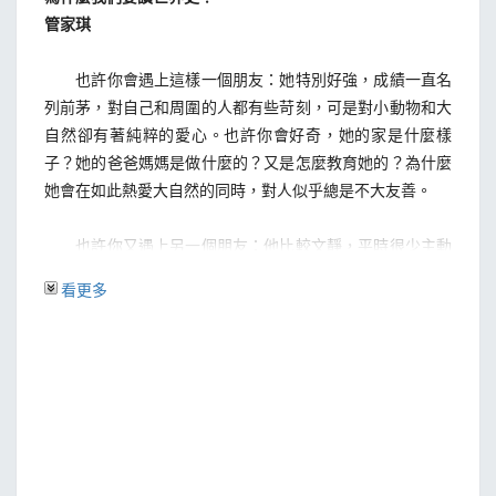
4. 阿拉伯帝國的擴展：回教的擴展
管家琪
5. 回教薩拉森文明
6. 中國的造紙術、指南針和火藥傳入歐洲
也許你會遇上這樣一個朋友：她特別好強，成績一直名
列前茅，對自己和周圍的人都有些苛刻，可是對小動物和大
第三章 法蘭克王國的興亡
自然卻有著純粹的愛心。也許你會好奇，她的家是什麼樣
1. 梅羅文加王朝
子？她的爸爸媽媽是做什麼的？又是怎麼教育她的？為什麼
2. 教宗國
她會在如此熱愛大自然的同時，對人似乎總是不大友善。
3. 查理曼大帝與《查理曼傳》
4. 查理曼大帝加冕
也許你又遇上另一個朋友：他比較文靜，平時很少主動
5. 加洛林王朝的沒落
說話，下課時間總是趴在桌上睡覺，你知道他住得挺遠，放
看更多
6. 維京蠻族入侵
學後總是一個人坐著公車離開。也許你會好奇，為什麼他會
到這麼遠的地方來上學？當初這是他爸爸媽媽還是他自己的
第四章 封建制度時代
意思？現在他們全家又是怎麼看待這個決定的？
1. 封建制度的形成與發展
2. 莊園制度與莊園經濟
也許你還遇上一種朋友：她為人隨和，很少和大家在一
3. 封建制度下的貴族與騎士
起哄鬧，也很少有什麼強烈的意見，從來不會刻意要求什
4. 封建社會的教士與教會
麼，身邊總有幾個朋友，但是真正算得上深交的好像又沒幾
個。也許你會好奇，她的過去是什麼樣子？在她的成長之路