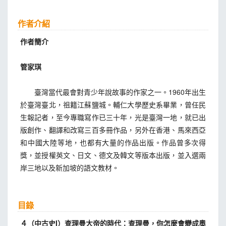
作者介紹
作者簡介
管家琪
臺灣當代最會對青少年說故事的作家之一。1960年出生
於臺灣臺北，祖籍江蘇鹽城。輔仁大學歷史系畢業，曾任民
生報記者，至今專職寫作已三十年，光是臺灣一地，就已出
版創作、翻譯和改寫三百多冊作品，另外在香港、馬來西亞
和中國大陸等地，也都有大量的作品出版。作品曾多次得
獎，並授權英文、日文、德文及韓文等版本出版，並入選兩
岸三地以及新加坡的語文教材。
目錄
４（中古史I）查理曼大帝的時代：查理曼，你怎麼會變成奧