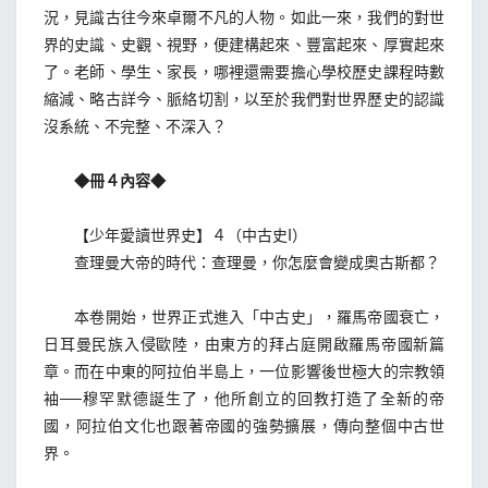
況，見識古往今來卓爾不凡的人物。如此一來，我們的對世
界的史識、史觀、視野，便建構起來、豐富起來、厚實起來
了。老師、學生、家長，哪裡還需要擔心學校歷史課程時數
縮減、略古詳今、脈絡切割，以至於我們對世界歷史的認識
沒系統、不完整、不深入？
◆冊４內容◆
【少年愛讀世界史】４（中古史I）
查理曼大帝的時代：查理曼，你怎麼會變成奧古斯都？
本卷開始，世界正式進入「中古史」，羅馬帝國衰亡，
日耳曼民族入侵歐陸，由東方的拜占庭開啟羅馬帝國新篇
章。而在中東的阿拉伯半島上，一位影響後世極大的宗教領
袖──穆罕默德誕生了，他所創立的回教打造了全新的帝
國，阿拉伯文化也跟著帝國的強勢擴展，傳向整個中古世
界。