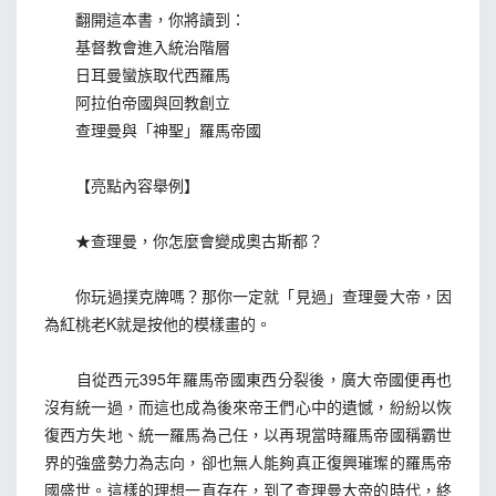
翻開這本書，你將讀到：
基督教會進入統治階層
日耳曼蠻族取代西羅馬
阿拉伯帝國與回教創立
查理曼與「神聖」羅馬帝國
【亮點內容舉例】
★查理曼，你怎麼會變成奧古斯都？
你玩過撲克牌嗎？那你一定就「見過」查理曼大帝，因
為紅桃老K就是按他的模樣畫的。
自從西元395年羅馬帝國東西分裂後，廣大帝國便再也
沒有統一過，而這也成為後來帝王們心中的遺憾，紛紛以恢
復西方失地、統一羅馬為己任，以再現當時羅馬帝國稱霸世
界的強盛勢力為志向，卻也無人能夠真正復興璀璨的羅馬帝
國盛世。這樣的理想一直存在，到了查理曼大帝的時代，終