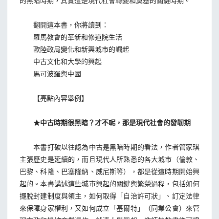
的黑暗時期，其實這是現代社會轉變和奠基的關鍵時期。
翻開這本書，你將讀到：
羅馬教會的革新和修道院生活
歐陸政局變化和新興城市的崛起
中古文化和大學的興起
馬可波羅與中國
【亮點內容舉例】
★中古時期很黑暗？才不呢，那是現代社會的發韌期
本書打破以往認為中古是黑暗時期的看法，作者管家琪
主張歷史是延續的，而且現代人所熟悉的各大城市（倫敦、
巴黎、科隆、巴塞隆納、威尼斯等），都是從這時期開始興
起的。本書講述這些城市興起的關鍵與繁榮過程，包括如何
擺脫封建制度與領主，如何取得「自治許可狀」、訂定法律
來保障身家權利，又如何成立「基爾特」（同業公會）來管