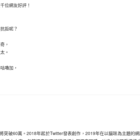
千位網友好評！
抗拒呢？
奇，
太。
…
咕嚕加，
破60萬。2018年起於Twitter發表創作，2019年在以貓咪為主題的網路媒