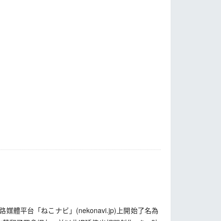
體平台「ねこナビ」(nekonavi.jp)上開始了名為