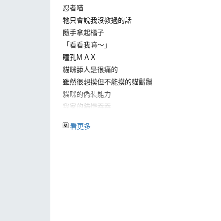
忍者喵
牠只會說我沒教過的話
隨手拿起橘子
「看看我嘛～」
瞳孔M A X
貓咪舔人是很痛的
雖然很想摸但不能摸的貓鬍鬚
貓咪的偽裝能力
我家的貓慢吞吞
貓咪的耳朵會自己翻回來
看更多
貓咪是頭過身就過
總是不太會拍貓咪的照片
回家後的猛烈撒嬌法
跑來觀察烤魚的貓
求關注的貓
喜歡把東西撥到地上的貓
當貓咪主動找我玩
貓咪會確認各種東西