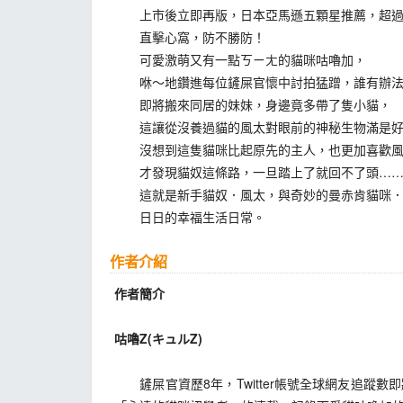
上市後立即再版，日本亞馬遜五顆星推薦，超過
直擊心窩，防不勝防！
可愛激萌又有一點ㄎㄧㄤ的貓咪咕嚕加，
咻～地鑽進每位鏟屎官懷中討拍猛蹭，誰有辦法
即將搬來同居的妹妹，身邊竟多帶了隻小貓，
這讓從沒養過貓的風太對眼前的神秘生物滿是好
沒想到這隻貓咪比起原先的主人，也更加喜歡風
才發現貓奴這條路，一旦踏上了就回不了頭…
這就是新手貓奴．風太，與奇妙的曼赤肯貓咪．
日日的幸福生活日常。
作者介紹
作者簡介
咕嚕Z(キュルZ)
鏟屎官資歷8年，Twitter帳號全球網友追蹤數即將突