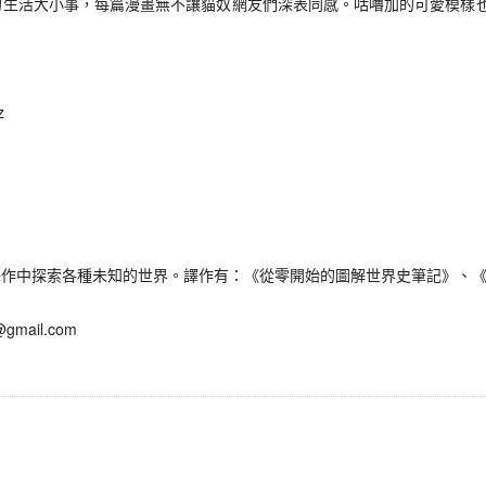
生活大小事，每篇漫畫無不讓貓奴網友們深表同感。咕嚕加的可愛模樣也萌翻
z
中探索各種未知的世界。譯作有：《從零開始的圖解世界史筆記》、《
@gmail.com