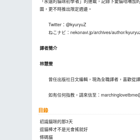
「永遠的貓咪初學者」的連載，記錄下愛貓咕嚕加的
圖，更不時推出限定週邊。
Twitter：@kyuryuZ
ねこナビ：nekonavi.jp/archives/author/kyuryu
譯者簡介
林慧雯
曾任出版社日文編輯，現為全職譯者，喜歡從譯作
如有任何指教，請來信至：
marchinglovetbme
目錄
初識貓咪的那3天
逗貓棒才不是光會搖就好
條碼貓