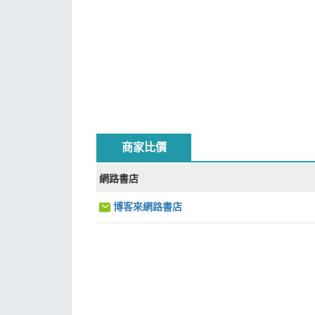
好想將東西放在貓咪身上
不願讓開的貓
被貓咪耳朵打臉
剛睡醒的貓
咕嚕加的洗澡時光
願意一起睡的咕嚕加
後記
商家比價
網路書店
博客來網路書店