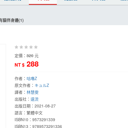
有貓伴身邊(1)
定價：
320
元
288
NT $
作者：
咕嚕Z
原文作者：
キュルZ
譯者：
林慧雯
出版社：
遠流
出版日期：
2021-08-27
語言：
繁體中文
ISBN10：9573291339
ISBN13：
9789573291336