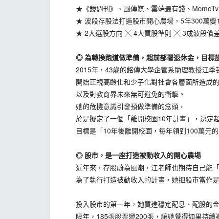
★《鏡週刊》、風傳媒、雲端最有錢、MomoTv
★ 波段存股法打造股市開心農場，5年300萬變1,
★ 2大選股方向 ╳ 4大買股準則 ╳ 3成波段價
◎ 為轉換跑道做準備，超前部署退休金，目標設
2015年，43歲的銘傳大學企管系助理教授江季
開始正視高齡化和少子化對社會各層面所造成的
以及對教育界未來無可避免的衝擊。
她的危機意識引發預做準備的念頭，
於是擬定了一個「離開校園10年計畫」，決定超
目標是「10年後離開校園，每年領到100萬元的
◎ 股市，是一座打造被動收入的開心農場
近年來，存股蔚為風潮，江老師也期待自己能「
為了執行打造被動收入的計畫，她把股市當作是
投入股市的第一年，她買進穩定配息、配股的金
隔年，185張股票變200張，讓她覺得如果持續