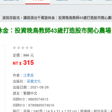
波段存股法，讓我滾出千萬退休金：投資晚鳥教師43歲打造股市開心農
休金：投資晚鳥教師43歲打造股市開心農場
定價：
350
元
315
NT $
作者：
江季芸
出版社：
采實文化
出版日期：
2021-08-26
語言：
繁體中文
ISBN10：9865074613
ISBN13：
9789865074616
裝訂：平裝 / 240頁 / 14.8 x 21 x 1.53 cm / 普通級 / 部份全彩 /