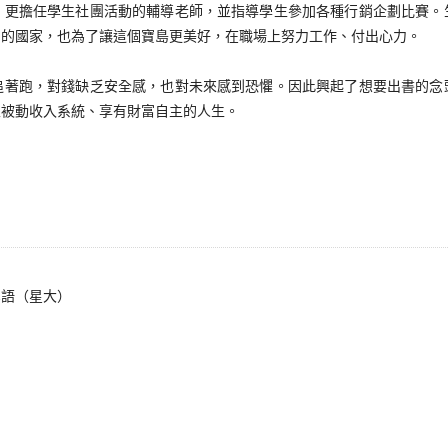
擔任學生社團活動的輔導老師，並指導學生參加各種行銷企劃比賽。
們的國家，也為了讓這個寶島更美好，在職場上努力工作、付出心力。
跑，對錢缺乏安全感，也對未來感到恐懼。因此興起了想要出書的念
立被動收入系統、享有財富自主的人生。
雪語（星大）