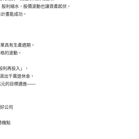
股利縮水，股價波動也讓資產起伏，
計畫能成功，
業具有生產週期，
格的波動，
股利再投入」，
早滾出千萬退休金，
萬元的目標邁進——
好公司
時機點