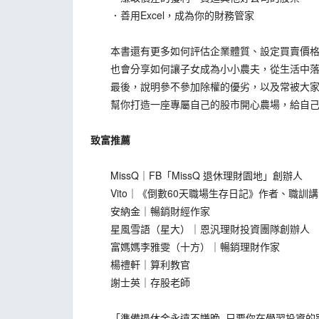
．善用Excel，成為你的財務管家
本書還有更多如何評估企業體質、設定買賣價格
也會分享如何讓子女成為小小農夫，從生活中落
最後，說明參不參加除權的優劣，以及常被大家
幫你打造一座專屬自己的股市開心農場，給自己1
致富推薦
MissQ｜FB「MissQ 退休理財園地」創辦人
Vito｜《倒數60天職場生存日記》作者、職訓
安納金｜暢銷財經作家
星風雪語（星大）｜恩汎理財投資團隊創辦人
富媽媽李雅雯（十方）｜暢銷理財作家
楊禮軒｜算利教官
謝士英｜存股老師
「準備退休金永遠不嫌晚 只要你在學習投資的路上前