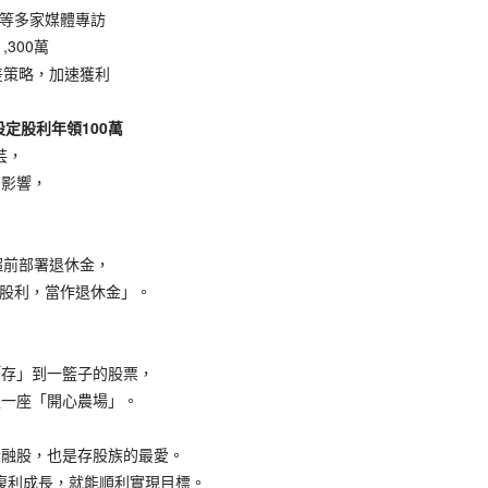
等多家媒體專訪
300萬
差策略，加速獲利
定股利年領100萬
芸，
影響，
前部署退休金，
股利，當作退休金」。
存」到一籃子的股票，
一座「開心農場」。
融股，也是存股族的最愛。
複利成長，就能順利實現目標。