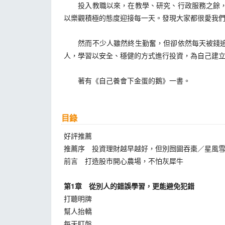
投入教職以來，在教學、研究、行政服務之餘，更
以樂觀積極的態度迎接每一天。發現大家都很愛我
然而不少人雖然終生勤奮，但卻依然每天被錢追著
人，學習以安全、穩健的方式進行投資，為自己建
著有《自己養會下金蛋的鵝》一書。
目錄
好評推薦
推薦序 投資理財越早越好，但別囫圇吞棗／星風
前言 打造股市開心農場，不怕灰犀牛
第1
章 從別人的錯誤學習，更能避免犯錯
打聽明牌
幫人抬轎
每天盯盤