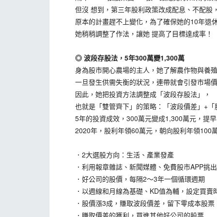
但沒 想到，第三年股利政策改成配息、不配股，
原本的計畫趕不上變化，為了確保她的10年退休
她稍稍調整了作法，讓她 提高了目標達成率！
◎ 波段存股法，5年300萬變1,300萬
身為股市開心農場的主人，她了解農作物與養殖
一旦發生供需失衡的狀況，連帶就會引發市場價
因此，她把投資方法調整成「波段存股法」，
也就是「雙管齊下」的策略：「波段價差」+「
5年的投資成效，300萬元變成1,300萬元，提
2020年，股利年領60萬元，朝向股利年領100
．2大選股方向：生活、產業發產
．利用報章雜誌、新聞媒體、免費股市APP挑出
．好公司的股價，每隔2～3年一個循環週期
．以週線和月線為基礎、KD值為輔，設定買賣
．股價漲3成，賺取波段價差，留下零成本股票
．賺取價差的獲利，買進其他好公司的股票