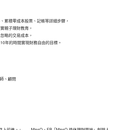
、累積零成本股票、記帳等詳細步驟，
實親子理財教育，
忽略的交易成本，
0年的時間實現財務自由的目標。
講師、顧問
進。」——MissQ，FB「MissQ 退休理財園地」創辦人