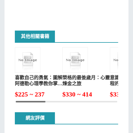
2.「性倒錯」遊戲（Perversion）：混亂兒童自我狀態的症
移內化，這種內化的產物所對應的神經網絡便是伯恩所說的
狀
「父母自我狀態」。當我們處於父母自我狀態之中時，我們
3.「挑逗」遊戲（Rapo）：嚴重時，是為了惡意報復
就會像父母親或者承擔父母角色的其他人那樣思想、感受和
4.「絲襪」遊戲（The Stocking Game）：為了暗示可以和
行為。用超過一種非感性方式處理當下事宜的是「成人自我
她發生性關係
狀態」，我們在成人自我狀態之中客觀評估現實、基於事實
其他相關書籍
5.「吵鬧」遊戲（Uproar）：為了迴避性親密所玩的心理遊
做決定、同時確保兒童自我狀態或者父母自我狀態的情緒或
戲
觀念不會汙染這個過程。值得注意的是，自我狀態是真實可
見的，而不是像精神分析中自我、本我和超我那樣的理論假
第10章 暗黑遊戲
設。我們還應該強調的是，每個人都擁有這三種自我狀態，
Underworld Games
並且會根據不同的場合活化相應的自我狀態。因此，成人自
法庭、緩刑假釋部門以及監獄裡所玩的心理遊戲
我狀態是一種或一組自我狀態，而不是指一個長大成年的
喜歡自己的勇氣：圖解
榮格的最後歲月：心靈
意識航行
1.「員警和強盜」遊戲（Cops and Robbers）：欺瞞並用
人。
阿德勒心理學教你掌握
煉金之旅
程的百科全
幸福關鍵
學的歷史
智取勝員警以獲得滿足感
$
225 ~ 237
$
330 ~ 414
$
332 ~ 
2.「怎麼樣才能離開這裡」遊戲（How Do You Get Out of
自我狀態一經識別，我們就很容易再次識別它，而且我
Here）：囚犯「兒童自我」對於出獄的恐懼
們可以用這個概念來描述發生在個人內部或者不同人之間自
3.「讓我們來騙喬伊一把」遊戲（Let's Pull a Fast One on
我狀態的溝通。
網友評價
Joey）：小型的詐騙心理遊戲
每一次溝通都包含兩個部分：刺激和反應。單一溝通往