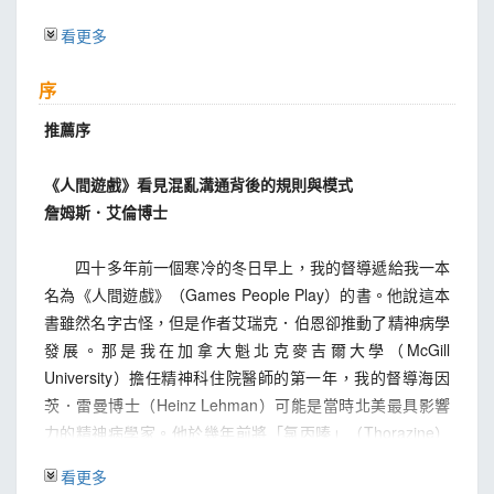
Analysis of Games
看更多
第1章 結構分析
序
Structural Analysis
生命中的每一段溝通，
推薦序
都是「父母自我」、「成人自我」與「兒童自我」之間的交
互作用
《人間遊戲》看見混亂溝通背後的規則與模式
1.自我狀態，連貫且一致的情緒感受
詹姆斯．艾倫博士
2.每一段溝通所呈現且早已內化的父母、成人與兒童自我狀
態
四十多年前一個寒冷的冬日早上，我的督導遞給我一本
3.結構分析中容易混淆的詞語以及概念
名為《人間遊戲》（Games People Play）的書。他說這本
4.父母、成人與兒童自我狀態，都具有重要的生存與生活價
書雖然名字古怪，但是作者艾瑞克．伯恩卻推動了精神病學
值
發展。那是我在加拿大魁北克麥吉爾大學（McGill
University）擔任精神科住院醫師的第一年，我的督導海因
第2章 溝通分析
茨．雷曼博士（Heinz Lehman）可能是當時北美最具影響
Transactional Analysis
力的精神病學家。他於幾年前將「氯丙嗪」（Thorazine）
從「互補溝通」到「交錯溝通」，
治療思覺失調症（Schizophrenia） 的方法引入北美，讓嚴
看更多
了解我們日常生活中的溝通限制
重精神疾病治療邁出了革命性的一步。