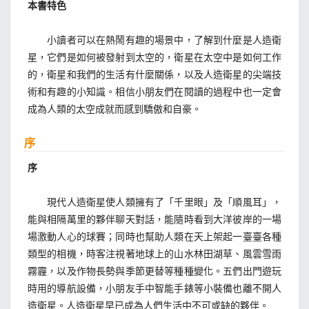
本書特色
小讀者可以在熱鬧有趣的場景中，了解到什麼是人造衛
星，它們是如何被發射到太空的，衛星在太空中是如何工作
的，衛星和我們的生活有什麼關係，以及人造衛星的尖端技
術和有趣的小知識。相信小朋友們在閱讀的過程中也一定會
成為人類的太空成就而感到驕傲和自豪。
序
序
現代人造衛星使人類擁有了「千里眼」及「順風耳」，
能與相隔萬里的夥伴聊天對話，能隨時看到大洋彼岸的一場
場激動人心的球賽；同時也幫助人類在天上架起一臺臺各種
類型的相機，時客注視著地球上的山水林田湖草、風雲雪雨
霧霾，以及作物長勢與季節更替等種種變化。五們出門遊玩
時用的導航設備，小朋友手中智能手錶等小裝備也離不開人
造衛星。人造衛星早已成為人們生活中不可或缺的夥伴。