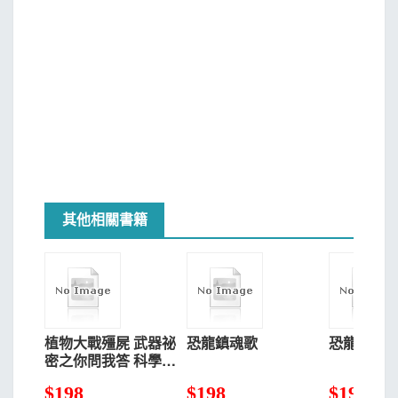
其他相關書籍
植物大戰殭屍 武器祕
恐龍鎮魂歌
恐龍村筆
密之你問我答 科學漫
畫 沙漠與雨林
$
198
$
198
$
198