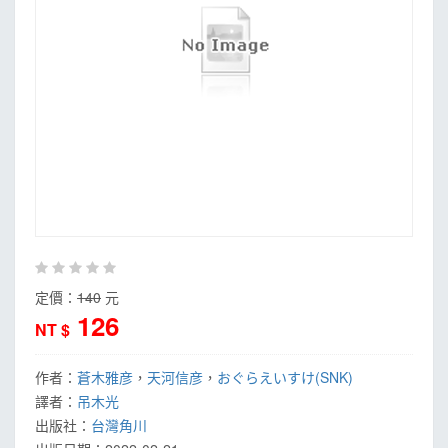
定價：
140
元
126
NT $
作者：
蒼木雅彦
，
天河信彦
，
おぐらえいすけ(SNK)
譯者：
吊木光
出版社：
台灣角川