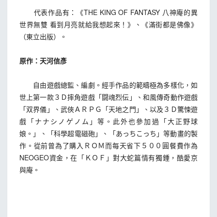
代表作品有：《THE KING OF FANTASY 八神庵的異
世界無雙 看到月亮就給我想起來！》、《滿街都是佛像》
（東立出版）。
原作：天河信彥
自由遊戲總監、編劇。經手作品的範疇極為多樣化，如
世上第一款３Ｄ摔角遊戲「闘魂烈伝」、和風傳奇動作遊戲
「双界儀」、武俠ＡＲＰＧ「天地之門」、以及３Ｄ驚悚遊
戲「ナナシノゲノム」等。此外也參加過「大正野球
娘。」、「科學超電磁砲」、「あっちこっち」等動畫的製
作。從前曾為了購入ＲＯＭ而每天省下５００圓餐費作為
NEOGEO資金，在「ＫＯＦ」對大蛇篇情有獨鍾，酷愛京
與庵。