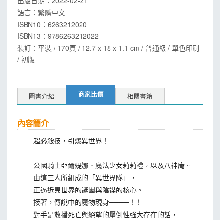
出版日期：
2022-02-21
語言：
繁體中文
ISBN10：6263212020
ISBN13：
9786263212022
裝訂：平裝 / 170頁 / 12.7 x 18 x 1.1 cm / 普通級 / 單色印刷
/ 初版
商家比價
圖書介紹
相關書籍
內容簡介
超必殺技，引爆異世界！
公國騎士亞爾媞娜、魔法少女莉莉禮，以及八神庵。
由這三人所組成的「異世界隊」，
正逼近異世界的謎團與陰謀的核心。
接著，傳說中的魔物現身────！！
對手是散播死亡與絕望的壓倒性強大存在的話，