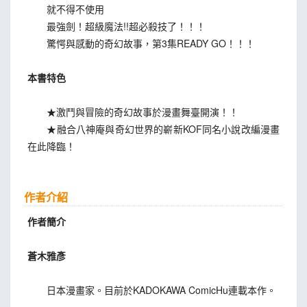
就不得不使用
最強劍！超級魔法!!超必殺技了！！！
驚愕與感動的奇幻故事，第3集READY GO！！！
本書特色
★激鬥與冒險的奇幻故事於漫畫舞臺開演！！
★融合八神庵與奇幻世界的嶄新KOF同名小說改編漫畫
在此降臨！
作者介紹
作者簡介
蒼木雅彥
日本漫畫家。目前於KADOKAWA ComicHu連載本作。