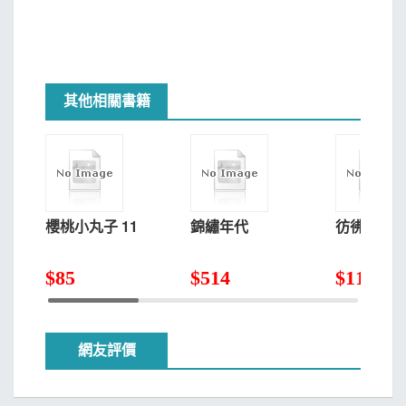
其他相關書籍
櫻桃小丸子 11
錦繡年代
彷彿一家人
$
85
$
514
$
117
網友評價