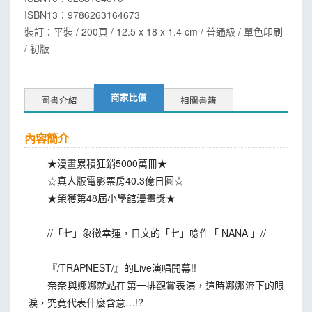
ISBN13：
9786263164673
裝訂：平裝 / 200頁 / 12.5 x 18 x 1.4 cm / 普通級 / 單色印刷
/ 初版
商家比價
圖書介紹
相關書籍
內容簡介
★漫畫累積狂銷5000萬冊★
☆真人版電影票房40.3億日圓☆
★榮獲第48屆小學館漫畫獎★
//「七」象徵幸運，日文的「七」唸作「 NANA 」//
『/TRAPNEST/』的Live演唱開幕!!
奈奈與娜娜就站在第一排觀賞表演，這時娜娜流下的眼
淚，究竟代表什麼含意…!?