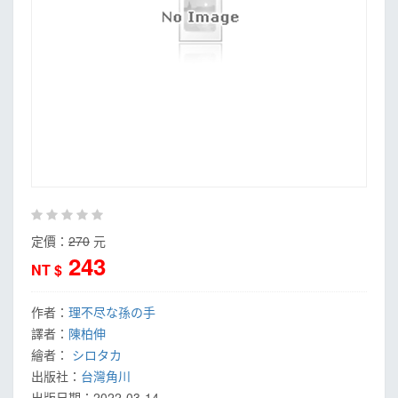
定價：
270
元
243
NT $
作者：
理不尽な孫の手
譯者：
陳柏伸
繪者：
シロタカ
出版社：
台灣角川
出版日期：
2022-03-14