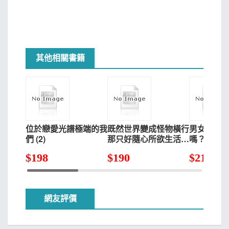
其他相關書籍
位於戀愛光譜極端的我
既然世界變成怪物橫行
男女之間
們 (2)
那只好隨心所欲生活下
嗎？（不
去(02)
Flag 1.
$
198
$
190
$
216
還單身就
吧？
網友評價