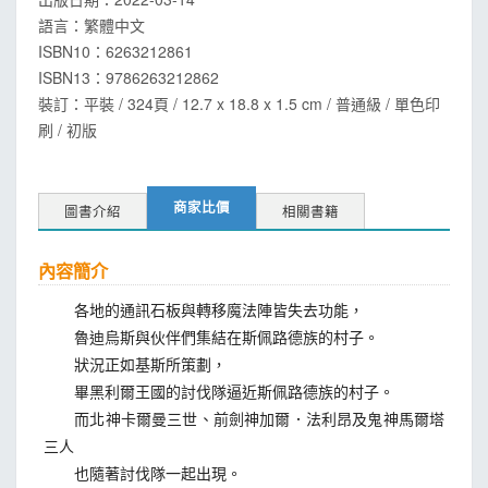
語言：
繁體中文
ISBN10：6263212861
ISBN13：
9786263212862
裝訂：平裝 / 324頁 / 12.7 x 18.8 x 1.5 cm / 普通級 / 單色印
刷 / 初版
商家比價
圖書介紹
相關書籍
內容簡介
各地的通訊石板與轉移魔法陣皆失去功能，
魯迪烏斯與伙伴們集結在斯佩路德族的村子。
狀況正如基斯所策劃，
畢黑利爾王國的討伐隊逼近斯佩路德族的村子。
而北神卡爾曼三世、前劍神加爾．法利昂及鬼神馬爾塔
三人
也隨著討伐隊一起出現。