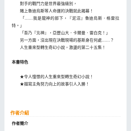
對手的戰鬥力是世界最強級別，
賭上魯迪烏斯等人命運的決戰就此揭幕！
「……我是龍神的部下，『泥沼』魯迪烏斯．格雷拉
特。」
「吾乃『北神』，亞歷山大．卡爾曼．雷白克！」
另一方面，沒出現在決戰現場的基斯身在何處……？
人生重來型轉生奇幻小說，激盪的第二十五集！
本書特色
★令人憧憬的人生重來型轉生奇幻小說！
★描寫主角努力向上的故事引人入勝！
作者介紹
作者簡介