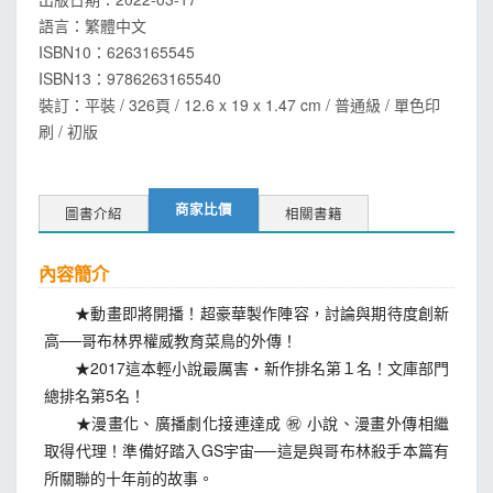
語言：
繁體中文
ISBN10：6263165545
ISBN13：
9786263165540
裝訂：平裝 / 326頁 / 12.6 x 19 x 1.47 cm / 普通級 / 單色印
刷 / 初版
商家比價
圖書介紹
相關書籍
內容簡介
★動畫即將開播！超豪華製作陣容，討論與期待度創新
高──哥布林界權威教育菜鳥的外傳！
★2017這本輕小說最厲害‧新作排名第１名！文庫部門
總排名第5名！
★漫畫化、廣播劇化接連達成 ㊗ 小說、漫畫外傳相繼
取得代理！準備好踏入GS宇宙──這是與哥布林殺手本篇有
所關聯的十年前的故事。