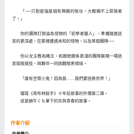
「──只對是強是弱有興趣的傢伙，大概稱不上冒險者
了。」
你的團隊打倒淪為怪物的「初學者獵人」，準備踏進迷
宮的更深處，在那裡遭遇未知的怪物，以及某個團隊──
你以女主教為賭注，和跟她關係匪淺的團隊展開一場迷
宮探險競技，與夥伴一同挑戰暗黑領域。
「誰有空管小鬼！因為我……我們要拯救世界！」
描寫《哥布林殺手》十年前故事的外傳第二彈。
這是蝸牛くも筆下的灰與青春的故事。
作者介紹
作者簡介