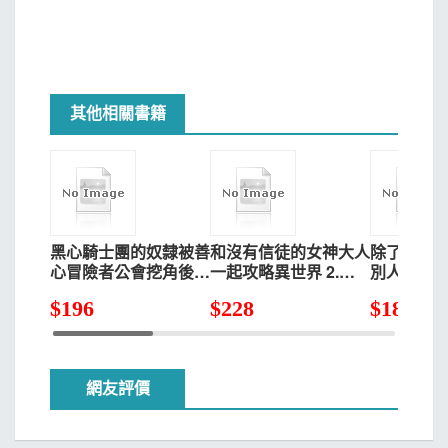
其他相關書籍
黑心騎士團的奴隸被善
和沒有信徒的女神大人
除了我之
心冒險者公會挖角後升
一起攻略異世界 2.天
別人上演愛情
上Ｓ級 2
災級轉生少女
$
196
$
228
$
180
網友評價