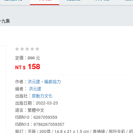
十九集
定價：
200
元
158
NT $
作者：
洪元建
，
編劇協力
繪者：
洪元建
出版社：
原動力文化
出版日期：
2022-03-23
語言：
繁體中文
ISBN10：6267059359
ISBN13：
9786267059357
裝訂：平裝 / 200頁 / 14.8 x 21 x 1.5 cm / 普通級 / 部份全彩 / 