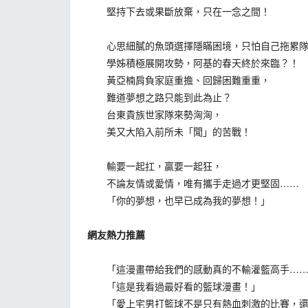
堅持下去或果斷放棄，只在一念之間！
心思細膩的魚頭選擇隱瞞困境，只怕自己拖累隊
學姊積極展開攻勢，阿基的春天終於來臨？！
黃亞楠肩負家庭重擔、回歸困難重重，
難道夢想之路只能到此為止？
台東貴族世家隊來勢洶洶，
美又大陷入前所未「聞」的苦戰！
輸要一起扛，贏要一起狂，
不論友情或愛情，唯有攜手走過才更堅固……
「你的夢想，也早已成為我的夢想！」
網友熱力推薦
「這漫畫帶給我們的感動真的不輸灌籃高手……
「這是我看過最好看的籃球漫畫！」
「愛上宅男打籃球不是只有熱血刺激的比賽，還有