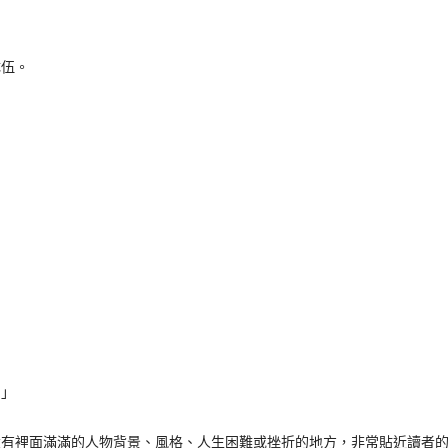
伍。
」
裡面滿滿的人物背景、風格、人生困難或挫折的地方，非常貼近讀者的