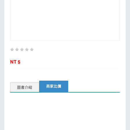
MOOK
找優惠
NT $
商家比價
圖書介紹