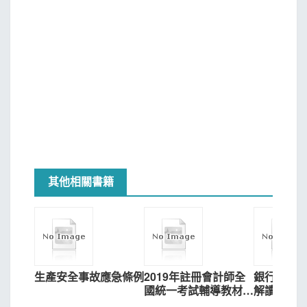
其他相關書籍
生產安全事故應急條例
2019年註冊會計師全
銀行業務
國統一考試輔導教材：
解讀與適
稅法CPA