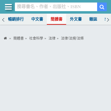
榜
暢銷排行
中文書
簡體書
外文書
雜誌
MO
買書網
首頁
簡體書
社會科學
法律
法律/法規/法條
優惠活動
書店暢銷榜
暢銷排行
中文書
簡體書
外文書
雜誌