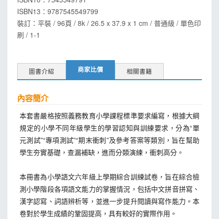
ISBN13：
9787545549799
裝訂：平裝 / 96頁 / 8k / 26.5 x 37.9 x 1 cm / 普通級 / 單色印
刷 / 1-1
商家比價
圖書介紹
相關書籍
內容簡介
本套書嚴格按照義務教育小學課程標準要求編寫，根據大綱
規定的小學不同年級學生的學習認知與訓練要求，分為“單
元測試”“專項測試”“期末衝刺”及參考答案等類別，旨在幫助
學生夯實基礎，查漏補缺，進而分類演練，衝刺高分。
本冊書為小學語文六年級上學期綜合訓練試卷，旨在綜合檢
測小學階段各項語文能力的掌握情況，包括中文拼音拼寫、
漢字認寫、詞語辨析等，並進一步提升閱讀與寫作能力。本
卷對於學生成績的鞏固提高，具有較好的實際作用。