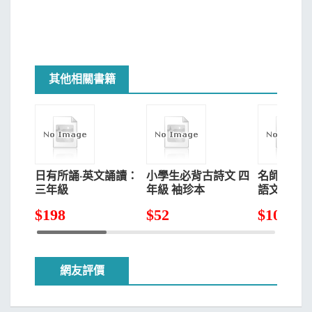
其他相關書籍
日有所誦·英文誦讀：
小學生必背古詩文 四
名師優題
三年級
年級 袖珍本
語文.四年級
版）
$
198
$
52
$
104
網友評價