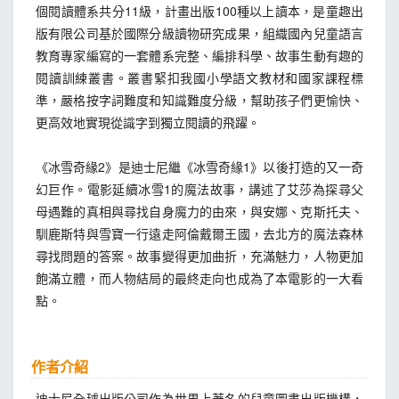
個閱讀體系共分11級，計畫出版100種以上讀本，是童趣出
版有限公司基於國際分級讀物研究成果，組織國內兒童語言
教育專家編寫的一套體系完整、編排科學、故事生動有趣的
閱讀訓練叢書。叢書緊扣我國小學語文教材和國家課程標
準，嚴格按字詞難度和知識難度分級，幫助孩子們更愉快、
更高效地實現從識字到獨立閱讀的飛躍。
《冰雪奇緣2》是迪士尼繼《冰雪奇緣1》以後打造的又一奇
幻巨作。電影延續冰雪1的魔法故事，講述了艾莎為探尋父
母遇難的真相與尋找自身魔力的由來，與安娜、克斯托夫、
馴鹿斯特與雪寶一行遠走阿倫戴爾王國，去北方的魔法森林
尋找問題的答案。故事變得更加曲折，充滿魅力，人物更加
飽滿立體，而人物結局的最終走向也成為了本電影的一大看
點。
作者介紹
迪士尼全球出版公司作為世界上著名的兒童圖書出版機構，