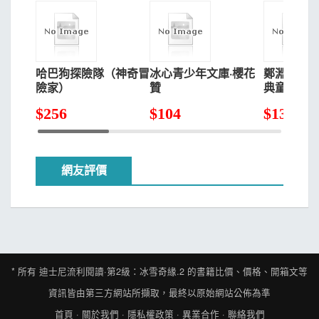
哈巴狗探險隊（神奇冒
冰心青少年文庫·櫻花
鄭淵潔十
險家）
贊
典童話：
$
256
$
104
$
130
網友評價
* 所有
迪士尼流利閱讀·第2級：冰雪奇緣.2
的書籍比價、價格、開箱文等
資訊皆由第三方網站所擷取，最終以原始網站公佈為準
首頁
·
關於我們
·
隱私權政策
·
異業合作
·
聯絡我們