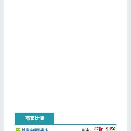
商家比價
87
折
$
156
博客來網路書店
新書