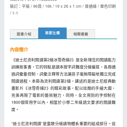
裝訂：平裝 / 96頁 / 16k / 19 x 26 x 1 cm / 普通級 / 單色印刷
/ 1-1
商家比價
圖書介紹
相關書籍
內容簡介
《迪士尼流利閱讀第2級冰雪奇緣2》是全新理念的閱讀能力
訓練故事書，它的特點是讀本按字詞難度分級編寫，各冊通
過詞彙量控制、詞彙注釋等方法讓孩子毫無障礙地獨立完成
閱讀過程。本冊為流利閱讀第2級，講述的是迪士尼經典動
畫影片《冰雪奇緣2》的精彩故事，配以炫酷的手繪大圖，
完美再現了電影的藝術魅力，同時，全文用到的字控制在
1800個常用字以內，相當於小學二年級語文要求的閱讀難
度。
“迪士尼流利閱讀”是童趣分級讀物體系重要的組成部分。這