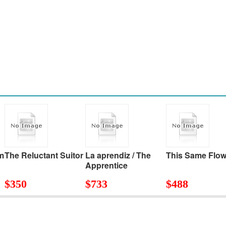
m
The Reluctant Suitor
La aprendiz / The
This Same Flow
Apprentice
$
350
$
733
$
488