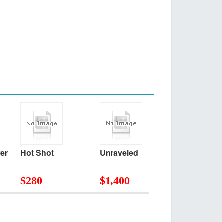
er
Hot Shot
Unraveled
The Wardr
Mistress: A
Marie Antoi
$
280
$
1,400
$
560