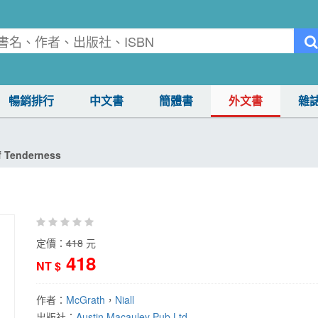
暢銷排行
中文書
簡體書
外文書
雜
f Tenderness
定價：
418
元
418
NT $
作者：
McGrath
，
Niall
出版社：
Austin Macauley Pub Ltd