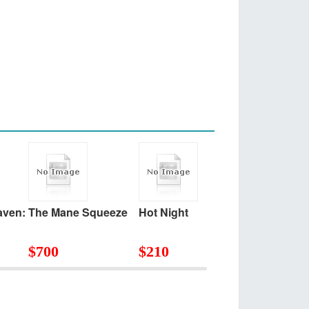
aven:
The Mane Squeeze
Hot Night
Cake Book
$
700
$
210
$
805