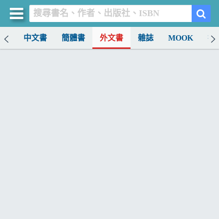
排行
中文書
簡體書
外文書
雜誌
MOOK
找
買書網
首頁
優惠活動
書店暢銷榜
暢銷排行
中文書
簡體書
外文書
雜誌