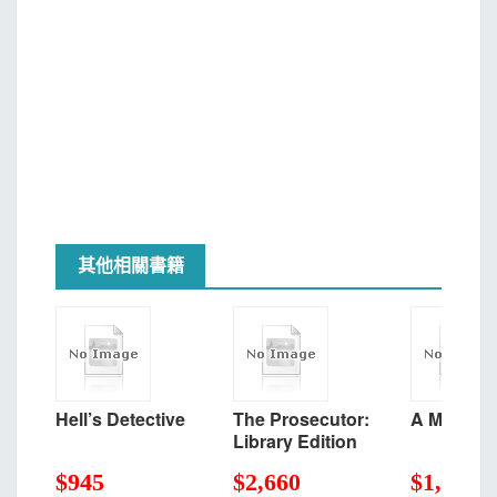
其他相關書籍
Hell’s Detective
The Prosecutor:
A Matter 
Library Edition
$
945
$
2,660
$
1,223