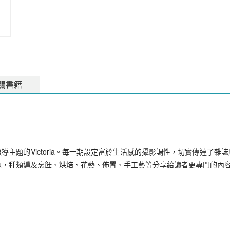
關書籍
主題的Victoria。每一期設定富於生活感的攝影調性，切實傳達了
有一個特定主題，種類遍及烹飪、烘焙、花藝、佈置、手工藝等分享給讀者更專門的內