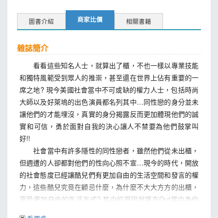
商家比價
圖書介紹
相關書籍
雜誌簡介
看看這些知名人士，就算出了櫃，不也一樣以專業技能
和獨特風範受到眾人的推崇，甚至還在世界上佔有重要的一
席之地? 現今美國社會當中不可或缺的權力人士，包括時尚
大師以及好萊塢的出色演員都名列其中…同性戀的身分並未
讓他們的才能埋沒，真實的身分揭露反而更加體現他們的誠
實和可信，勇於面對自我的決心讓人不禁要為他們鼓掌叫
好!!
社會當中有許多隱性的同性戀者，雖然他們從未出櫃，
但週遭的人卻都對他們的性向心照不宣…現今的時代，開放
的社會態度已經讓酷兒們有更加自由的生活空間和發言的權
力，這些酷兒究竟在顧忌什麼，為什麼不大大方方的出櫃，
享受更加自由的生活方式? 其中的原因就將在Out當中為你
揭曉…。