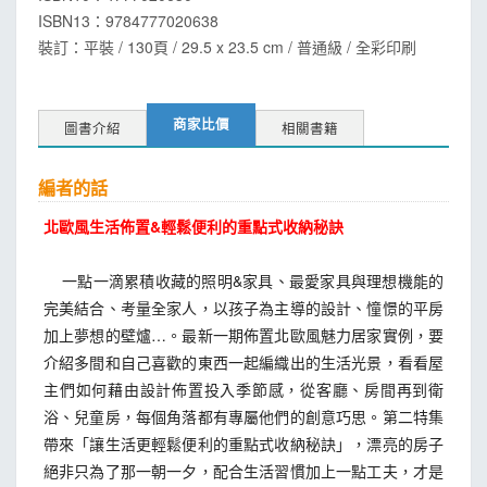
ISBN13：
9784777020638
裝訂：平裝 / 130頁 / 29.5 x 23.5 cm / 普通級 / 全彩印刷
商家比價
圖書介紹
相關書籍
編者的話
北歐風生活佈置&
輕鬆便利的重點式收納秘訣
一點一滴累積收藏的照明&家具、最愛家具與理想機能的
完美結合、考量全家人，以孩子為主導的設計、憧憬的平房
加上夢想的壁爐…。最新一期佈置北歐風魅力居家實例，要
介紹多間和自己喜歡的東西一起編織出的生活光景，看看屋
主們如何藉由設計佈置投入季節感，從客廳、房間再到衛
浴、兒童房，每個角落都有專屬他們的創意巧思。第二特集
帶來「讓生活更輕鬆便利的重點式收納秘訣」，漂亮的房子
絕非只為了那一朝一夕，配合生活習慣加上一點工夫，才是