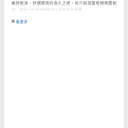
維持乾淨、舒適環境的長久之道。另介紹孩童房間佈置創
意，還有北歐風精選家具&孩童用品圖鑑。
看更多