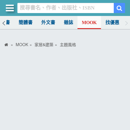
中文書
簡體書
外文書
雜誌
MOOK
找優惠
買書網
首頁
MOOK
家居&建築
主題風格
優惠活動
書店暢銷榜
暢銷排行
中文書
簡體書
外文書
雜誌