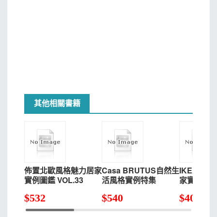
其他相關書籍
佈置北歐風格魅力居家
Casa BRUTUS自然生
IKEA家
實例圖鑑 VOL.33
活風格實例特集
家實例專集 
兒童房間
$
532
$
540
$
405