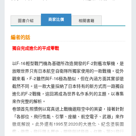
商家比價
圖書介紹
相關書籍
編者的話
獨自完成進化的平成零戰
以F-16輕型戰鬥機為基礎所改造開發的F-2對艦攻擊機，是
放眼世界只有日本航空自衛隊所獨家使用的一款戰機。從外
觀來看，F-2雖然與F-16極為酷似，但在內涵方面其實卻是
截然不同。這一款大量採納了日本特有的新方式而一路獨自
進化的F-2戰機，這回將成為世界名作系列的主題，以專集
來作完整的解析。
卷頭首先照慣例以寫真送上戰機遨翔空中的英姿，接著針對
「各部位、飛行性能、引擎、座艙、航空電子、武器」來作
徹底解說。此外還有1995至2020的大進化、紀念塗裝圖
鑑、徽章、飛行隊＆歷史、開發與試飛員、任務、第21飛行