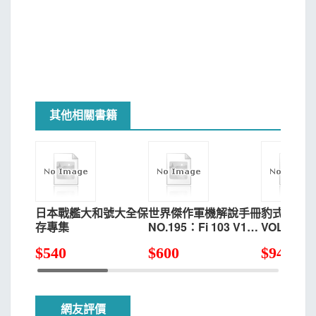
其他相關書籍
日本戰艦大和號大全保
世界傑作軍機解說手冊
豹式戰車
存專集
NO.195：Fi 103 V1火
VOL.4：
箭＆V2火箭
式戰車構造
$
540
$
600
$
949
網友評價