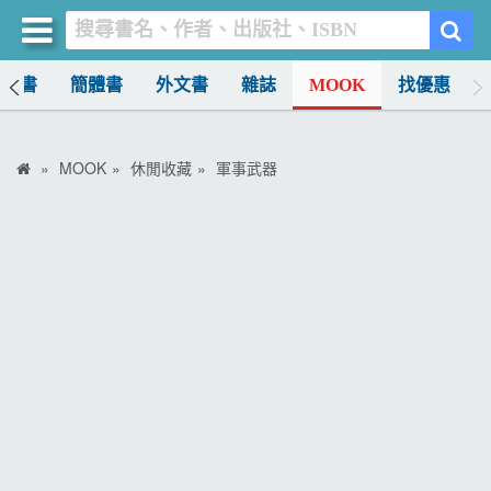
中文書
簡體書
外文書
雜誌
MOOK
找優惠
買書網
首頁
MOOK
休閒收藏
軍事武器
優惠活動
書店暢銷榜
暢銷排行
中文書
簡體書
外文書
雜誌