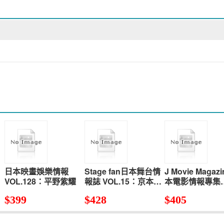
日本映畫娛樂情報
Stage fan日本舞台情
J Movie Magaz
VOL.128：平野紫耀
報誌 VOL.15：京本大
本電影情報專集
我（SixTONES）
VOL.70：永瀬廉
$
399
$
428
$
405