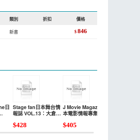
類別
折扣
價格
846
新書
$
ine日
Stage fan日本舞台情
J Movie Magazine日
日本電影完
報誌 VOL.13：大倉忠
本電影情報專集
VOL.94
義
VOL.60：永瀨廉
$
428
$
405
$
399