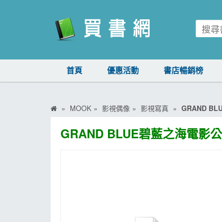
買書網
首頁
優惠活動
書店暢銷榜
首頁
優惠活動
MOOK
影視偶像
影視寫真
GRAND 
書店暢銷榜
GRAND BLUE碧藍之海電影
暢銷排行
中文書
簡體書
外文書
雜誌