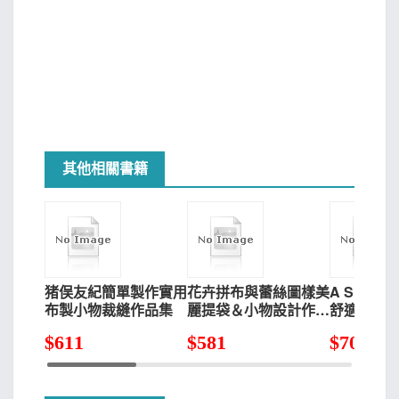
其他相關書籍
猪俣友紀簡單製作實用
花卉拼布與蕾絲圖樣美
A SUNNY
布製小物裁縫作品集
麗提袋＆小物設計作品
舒適日常
28款
集
$
611
$
581
$
705