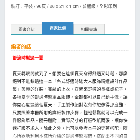
裝訂：平裝 / 96頁 / 26 x 21 x 1 cm / 普通級 / 全彩印刷
商家比價
圖書介紹
相關書籍
編者的話
舒適時髦過一夏
夏天轉眼間就到了。想要在這個夏天穿得舒適又時髦，那麼
絕對不能錯過這一本「各式舒適時髦大人服飾精選設計作品
集」美麗的洋裝、寬鬆的上衣，穿起來舒適的長褲或裙子，
各種夏季的舒適時髦單品服飾，全部都可以自己動手做，讓
你開心度過這個夏天。手工製作絕對沒有你想像得那麼難。
只要照著本冊所附的詳細製作步驟，輕輕鬆鬆就可以完成一
件服飾單品。隨冊還附上實際尺寸的打版型紙兩張，讓你快
速打版不求人。除此之外，也可以參考本冊的穿著搭配，隨
心所欲地利用本誌所介紹的舒適時髦服飾，搭配出不同的自