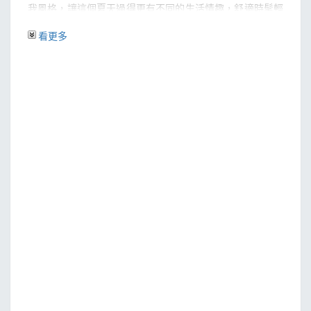
我風格，讓這個夏天過得更有不同的生活情趣，舒適時髦輕
鬆過一夏。
看更多