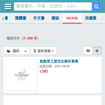
中文書
簡體書
外文書
雜誌
MOOK
找優惠
買書網
首頁
鐵道世界（共
309
筆）
優惠活動
鐵道世界
最新書籍
書店暢銷榜
氣動車之旅完全解析專集
暢銷排行
出版日期：2021-08-20
585
$
中文書
簡體書
外文書
雜誌