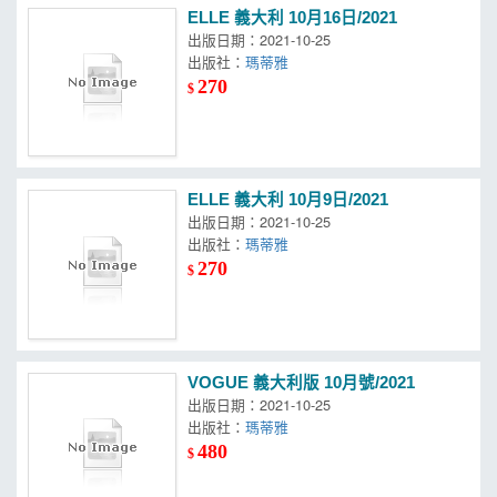
ELLE 義大利 10月16日/2021
出版日期：2021-10-25
出版社：
瑪蒂雅
270
$
ELLE 義大利 10月9日/2021
出版日期：2021-10-25
出版社：
瑪蒂雅
270
$
VOGUE 義大利版 10月號/2021
出版日期：2021-10-25
出版社：
瑪蒂雅
480
$