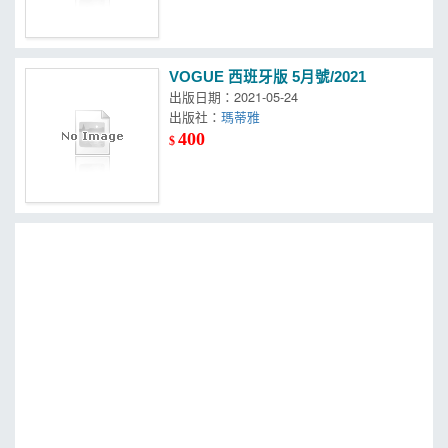
VOGUE 西班牙版 5月號/2021
出版日期：2021-05-24
出版社：
瑪蒂雅
400
$