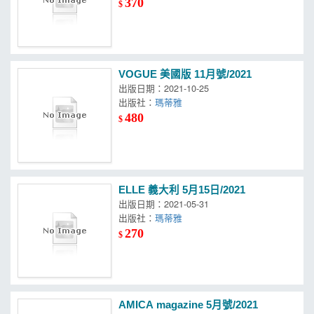
370
$
VOGUE 美國版 11月號/2021
出版日期：2021-10-25
出版社：
瑪蒂雅
480
$
ELLE 義大利 5月15日/2021
出版日期：2021-05-31
出版社：
瑪蒂雅
270
$
AMICA magazine 5月號/2021