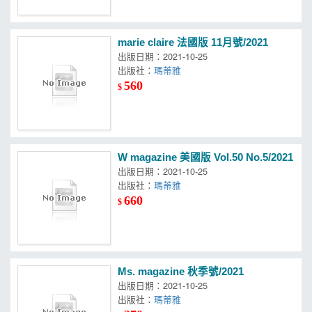
marie claire 法國版 11月號/2021
出版日期：2021-10-25
出版社：
瑪蒂雅
560
$
W magazine 美國版 Vol.50 No.5/2021
出版日期：2021-10-25
出版社：
瑪蒂雅
660
$
Ms. magazine 秋季號/2021
出版日期：2021-10-25
出版社：
瑪蒂雅