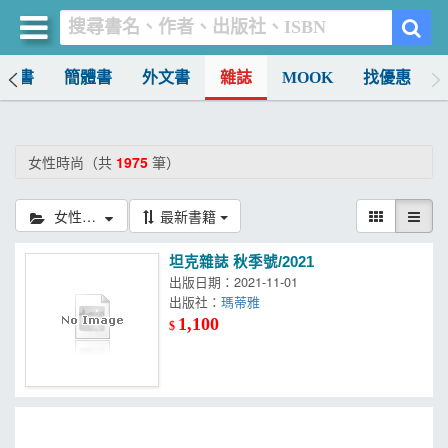
中文書
簡體書
外文書
雜誌
MOOK
找優惠
買書網
首頁
女性時尚（共
1975
筆）
優惠活動
女性時尚
最新書籍
書店暢銷榜
坦克雜誌 秋季號/2021
暢銷排行
出版日期：2021-11-01
出版社：
瑪蒂雅
中文書
1,100
$
簡體書
外文書
雜誌