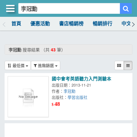
首頁
優惠活動
書店暢銷榜
暢銷排行
中文書
買書網
首頁
李冠勳
搜尋結果 （共
43
筆）
優惠活動
最低價
進階篩選
書店暢銷榜
國中會考英語聽力入門測驗本
暢銷排行
出版日期：2013-11-21
作者：
李冠勳
中文書
出版社：
學習出版社
48
$
簡體書
外文書
雜誌