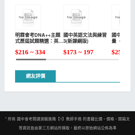
明霖會考DNA++主題
國中英語文法與練習
國中會考
式歷屆試題精選：英語
3(新課綱版)
量（英語閱
(108年升高中)
$
216 ~ 334
$
173 ~ 197
$
253 ~ 
網友評價
* 所有
國中會考閱讀測驗進階【1】教師手冊
的書籍比價、價格、開箱文
等資訊皆由第三方網站所擷取，最終以原始網站公佈為準