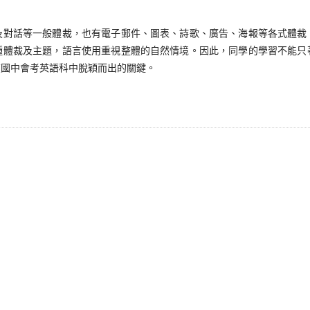
話等一般體裁，也有電子郵件、圖表、詩歌、廣告、海報等各式體裁
種體裁及主題，語言使用重視整體的自然情境。因此，同學的學習不能只
在國中會考英語科中脫穎而出的關鍵。