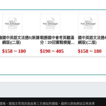
階
國中英語文法通5(新課
戰勝國中會考英聽滿
國中英語文法通4
綱版)(二版)
分：20回實戰模擬測
綱版)(二版)
驗【試題＋中譯】
$
158 ~ 180
$
190 ~ 405
$
158 ~ 180
（16K＋1MP3）
價格、開箱文等資訊皆由第三方網站所擷取，最終以原始網站公佈為準