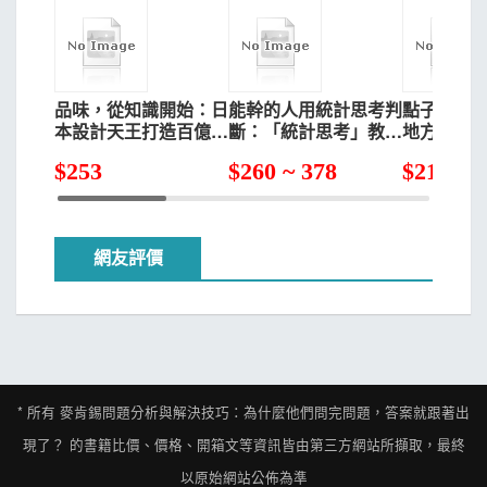
任何行動，採取這兩種態度的人都稱不上是明智的問題解決
者。
在本書的前半段，我將根據這五個步驟，解說問題的本
品味，從知識開始：日
能幹的人用統計思考判
點子總是
質、分類、解決過程，幫助你掌握「問題解決技術」的全
本設計天王打造百億暢
斷：「統計思考」教你
地方 博報
貌。在後半段，我將說明「情境分析」的技術，希望藉此提
銷品牌的美學思考術
識破真相，正確決策，
的27個找
$
253
$
260 ~ 378
$
210 ~ 
升解決問題的質量。最後，由於分析力對於解決問題很重
【暢銷紀念版】
學會用自己頭腦思考的
35堂課
要，因此我將介紹能增強分析力的架構。我將從「解決問題
不僅是一種技巧，同時也是思考事物的方法」這個觀點，進
行歸納，介紹能培育出分析與解決問題能力的正確心態。
網友評價
本書能夠順利完成，最重要的養分來自我在麥肯錫公司
從事管理顧問工作的經驗。透過分析發現問題，進而解決問
題，向來是麥肯錫公司的強項。我有幸能和東京與紐約辦公
室的同仁共事，這段歷練是我極為貴重的資產。
* 所有
麥肯錫問題分析與解決技巧：為什麼他們問完問題，答案就跟著出
在資訊顧問公司擔任危機管理顧問所累積的經驗，也幫
現了？
的書籍比價、價格、開箱文等資訊皆由第三方網站所擷取，最終
助我完成本書。當然，在華頓商學院取得ＭＢＡ，在阿爾伯
以原始網站公佈為準