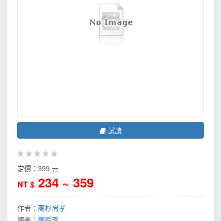
試讀
定價：
399
元
234 ~ 359
NT $
作者：
高杉尚孝
譯者：
鄭舜瓏