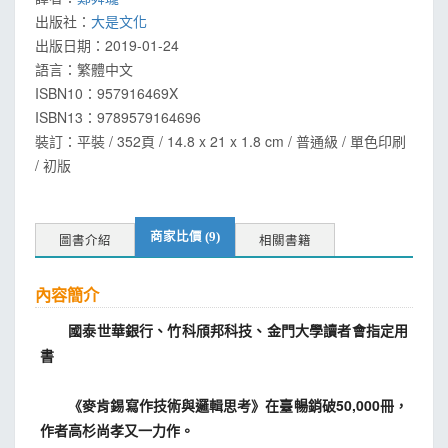
出版社：
大是文化
出版日期：
2019-01-24
語言：
繁體中文
ISBN10：957916469X
ISBN13：
9789579164696
裝訂：平裝 / 352頁 / 14.8 x 21 x 1.8 cm / 普通級 / 單色印刷
/ 初版
商家比價 (9)
圖書介紹
相關書籍
內容簡介
國泰世華銀行、竹科頎邦科技、金門大學讀者會指定用
書
《麥肯錫寫作技術與邏輯思考》在臺暢銷破50,000冊，
作者高杉尚孝又一力作。