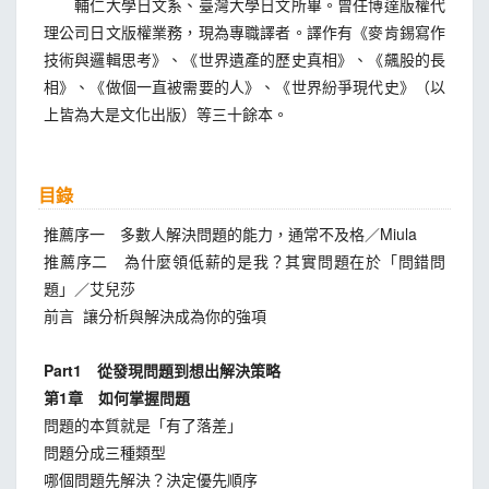
輔仁大學日文系、臺灣大學日文所畢。曾任博達版權代
理公司日文版權業務，現為專職譯者。譯作有《麥肯錫寫作
技術與邏輯思考》、《世界遺產的歷史真相》、《飆股的長
相》、《做個一直被需要的人》、《世界紛爭現代史》（以
上皆為大是文化出版）等三十餘本。
目錄
推薦序一 多數人解決問題的能力，通常不及格／Miula
推薦序二 為什麼領低薪的是我？其實問題在於「問錯問
題」／艾兒莎
前言 讓分析與解決成為你的強項
Part1
從發現問題到想出解決策略
第1
章 如何掌握問題
問題的本質就是「有了落差」
問題分成三種類型
哪個問題先解決？決定優先順序