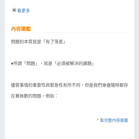
「發現問題」是很重要的能力
看更多
SCQA分析，幫你發現問題、設定課題
然而很不幸的，在我個人的經驗中，大多數的上班族在
自己找問題，實踐SCQA分析
解決問題的能力上，通常都不及格。許多工作者很擅長指出
內容連載
向客戶做提案時的應用竅門
現在的問題，卻無法提出一個有效且可行的解決方案。另外
一種常見的情形是，有些人很擅長解決某類型的問題，但遇
問題的本質就是「有了落差」
第6
到完全不同面向的問題時，也只會用原本的那招來嘗試解
章 如何掌握問題的本質，訂出替代方案
問題背後的問題：課題的本質是什麼？
決，結果當然是徒勞無功，浪費了寶貴的時間與資源。
如何理性評價各種替代方案
●所謂「問題」，就是「必須被解決的課題」
萬一只有一個解決提案，怎麼辦？
這其中的關鍵在於，很多人即使知道解決問題的能力很
用於執行的行動計畫
重要，卻沒有真正學習過這門技術，因為學校沒有教，公司
的前輩或主管也未必會教，所以即使知道這能力很重要，實
儘管事情的重要性與緊急性有所不同，但是我們身邊隨時都存
Part2
力卻無法跟上。其實，解決問題的能力絕非天生的，可以後
情境分析，提升決策品質
在著無數的問題。例如：
第7
天學習，而高杉尚孝的這本書，正是一本問題解決力的最佳
章 情境分析反應快，篤定預測風險高
篤定的預測──總遇上不願面對的真相
教材。
情境分析──預想幾種最可能發生的故事
「如何開發出暢銷商品？」
看完整內容連載
我個人特別喜歡本書中，關於情境分析的部分。很多人
第8
在嘗試解決問題時，往往忘記外部環境與未來趨勢其實很可
章 說未來的故事：製作環境腳本
從「結構」來掌握環境因素
能產生改變，導致他們做出一些現在看起來很正確，但一旦