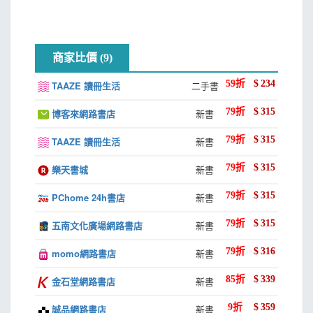
以對方的立場檢視自己的邏輯
在無數的「問題」當中，有一個共通點，那就是我們必須決定
「人生現在所有的狀態，都是過去的大小選擇而成，相
第12
信我，連你今天幾點吃飯、吃什麼，明天去哪裡，都是關
章 「分析」的本質
如何擬訂解決策略，並且付諸實施。換句話說，所謂「問題」
商家比價 (9)
以MECE的概念分析
鍵。」這句話在幾年前，我懵懵懂懂的剛到新加坡時，聽起
都包含了一個面向：存在單一或複數的課題（Question），
活用現成的架構，進行分析
來覺得有點誇大。但這是當年我在新加坡抱怨自己「懷才不
59
折
$
234
TAAZE 讀冊生活
二手書
必須擬訂策略並且解決。
遇」時，一個新加坡上市公司老闆跟我講的話。
79
折
$
315
博客來網路書店
新書
第13
章 如何分析策略、產業、組織、行銷
思考事業戰略的「3C」
那時候，我剛到新加坡努力奮鬥，卻不知道一團混亂的
79
折
$
315
TAAZE 讀冊生活
新書
以哈姆雷特為例，他「必須擬訂解決策略，並付諸實施去解決
適用於業界分析的「5力」
人生，怎麼可能會有希望。直到我慢慢摸索並看懂，原來生
79
折
$
315
樂天書城
新書
思考組織策略的「7S」
命雛形是我的思想與選擇的原型。
的課題」，就是「是生還是死？」這個二選一的提問。因此，
擬訂行銷策略的「4P」
79
折
$
315
PChome 24h書店
新書
他的解決策略要在決定了是生還是死之後，才能夠實施。至於
將推廣策略用MECE分解
想通了以後，我開始瘋狂閱讀，希望能補救過去大學四
「午餐吃什麼」的問題，解決策略是先衡量自己的荷包，並從
年的翹課與迷惘。我當起了啃書族，但啃的不再是言情小說
79
折
$
315
五南文化廣場網路書店
新書
第14
或是翻譯文學，而是跟邏輯有很深度關係的書。因為只有看
章 如何分析價值鏈、消費行為、公關危機
菜單中選擇自己喜歡的食物。在這種情況下，問題將在做決定
79
折
$
316
momo網路書店
新書
顯示獲利模式的「商業系統」
了那些與思考相關的書，我才像找到處方箋一樣，能找出自
的階段之前，就被去除或是解決。
分析消費決策流程的「AIDMA」模型
己全身上下「病徵」的根本。
85
折
$
339
金石堂網路書店
新書
保全品牌名聲的「道歉啟事」架構
9
折
$
359
誠品網路書店
新書
為什麼領低薪的是我？