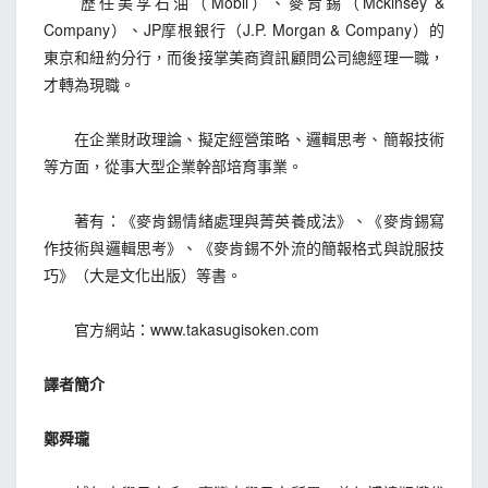
歷任美孚石油（Mobil）、麥肯錫（Mckinsey &
Company）、JP摩根銀行（J.P. Morgan & Company）的
東京和紐約分行，而後接掌美商資訊顧問公司總經理一職，
才轉為現職。
在企業財政理論、擬定經營策略、邏輯思考、簡報技術
等方面，從事大型企業幹部培育事業。
著有：《麥肯錫情緒處理與菁英養成法》、《麥肯錫寫
作技術與邏輯思考》、《麥肯錫不外流的簡報格式與說服技
巧》（大是文化出版）等書。
官方網站：www.takasugisoken.com
譯者簡介
鄭舜瓏