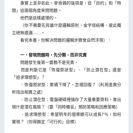
事實上並非如此。麥肯錫的強項是，從「目的」和「時
間」這兩個角度來問問題，
他們是這樣處理的。
（你不需要先背誦什麼邏輯原則、金字塔結構、彼此獨
立絕無遺漏……。
看完本書，你解決問題的邏輯步驟會自然浮現）：
一、發現問題時，先分類，而非究責
問題發生後第一要務不是究責，
而是判斷它是「恢復原狀型」、「防止潛在型」還是
「追求理想型」？
．恢復原狀型：業績下降了，怎樣回復？（利用差異分
析找出相異之處）
．防止潛在型：電腦硬碟裡儲存了大量重要資料，會出
現什麼潛在風險？（要「同時備妥」預防策略和因應策略）
．追求理想型：希望明年的營業額可以成長7％，如何
實現？（你得鎖定「可行的」目標）