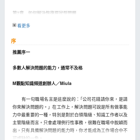
第2
章 如何解決恢復原狀型問題
恢復原狀型問題有兩大課題
看更多
還可以用差異分析找原因
真的是這原因嗎？如何確定因果關係
序
第3
推薦序一
章 如何解決防杜潛在型問題
防杜潛在型問題的兩大課題
由下而上法
多數人解決問題的能力，通常不及格
由上而下法
危機管理是防杜潛在問題，不是緊急處置
M觀點知識頻道創辦人／Miula
第4
有一句職場名言是這麼說的：｢公司花錢請你來，是請
章 如何解決追求理想型問題
追求理想型問題的課題：最終目標要明確
你來解決問題的。」在工作上，解決問題可說是所有做事能
實踐理想：如何解決規畫性課題
力中最重要的一種，特別是對於白領階級、知識工作者以及
你能選定一個「明確」的理想嗎？
主管階級而言。只會處理例行性事務，很難在職場中脫穎而
出，只有具備解決問題的能力時，你才能成為工作場合中不
第5
可或缺的一角。
章 如何以「分析」發現問題