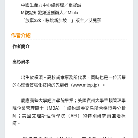
中國生產力中心總經理／張寶誠
M觀點知識頻道創辦人／Miula
「放棄22k，蹦跳新加坡！」版主／艾兒莎
作者介紹
作者簡介
高杉尚孝
出生於橫濱。高杉尚孝事務所代表，同時也是一位活躍
的心理素質強化技術的先驅者（www.mtop.jp）。
慶應義塾大學經濟學院畢業；美國賓州大學華頓管理學
院企業管理碩士（MBA）；紐約證券交易所合格證券分析
師；美國艾理斯理情學院（AEI）的特別研究員兼治療
師。