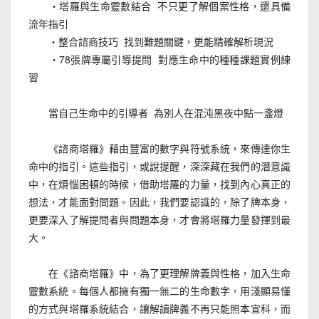
・塔羅與生命靈數結合 不只更了解個案性格，還具備
流年指引
・整合諮商技巧 找到難題關鍵，更能精確解析現況
・78張牌專屬引導提問 對應生命中的種種課題實例練
習
當自己生命中的引導者 為別人在混沌黑夜中點一盞燈
《諮商塔羅》藉由豐富的數字與符號系統，來傳達你生
命中的指引。這些指引，或說提醒，深深藏在我們的潛意識
中，在煩惱困頓的時候，借助塔羅的力量，找到內心真正的
想法，才能面對問題。因此，我們要認識的，除了牌本身，
更要深入了解提問者與問題本身，才會將塔羅力量發揮到最
大。
在《諮商塔羅》中，為了更理解牌義與性格，加入生命
靈數系統。每個人都擁有獨一無二的生命數字，用淺顯易懂
的方式與塔羅系統結合，讓解讀牌義不再只能照本宣科，而