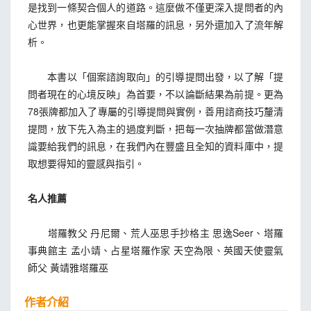
是找到一條契合個人的道路。這麼做不僅更深入提問者的內
心世界，也更能掌握來自塔羅的訊息，另外還加入了流年解
析。
本書以「個案諮詢取向」的引導提問出發，以了解「提
問者現在的心境反映」為首要，不以論斷結果為前提。更為
78張牌都加入了專屬的引導提問與實例，善用諮商技巧釐清
提問，放下先入為主的過度判斷，把每一次抽牌都當做潛意
識要給我們的訊息，在我們內在豐盛且全知的資料庫中，提
取想要得知的靈感與指引。
名人推薦
塔羅教父 丹尼爾、荒人巫思手抄格主 思逸Seer、塔羅
事典館主 孟小靖、占星塔羅作家 天空為限、英國天使靈氣
師父 黃靖雅塔羅巫
作者介紹