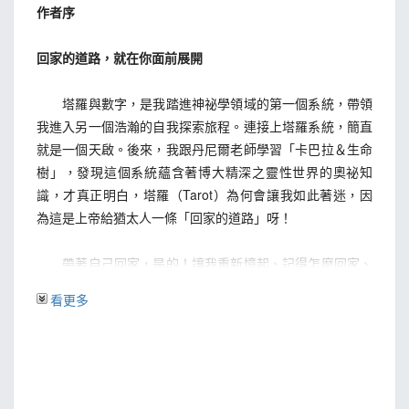
生命靈數
作者序
主牌大阿爾克那0-9
數字之間的互動關係
回家的道路，就在你面前展開
第三章 主牌大阿爾克那10-21
塔羅與數字，是我踏進神祕學領域的第一個系統，帶領
我進入另一個浩瀚的自我探索旅程。連接上塔羅系統，簡直
第四章 副牌小阿爾克那
就是一個天啟。後來，我跟丹尼爾老師學習「卡巴拉＆生命
權杖牌組
樹」，發現這個系統蘊含著博大精深之靈性世界的奧祕知
寶劍牌組
識，才真正明白，塔羅（Tarot）為何會讓我如此著迷，因
聖杯牌組
為這是上帝給猶太人一條「回家的道路」呀！
錢幣牌組
帶著自己回家，是的！讓我重新憶起、記得怎麼回家、
第五章 牌陣介紹與解讀心法
帶自己回家。
看更多
一、自我應驗預言
二、如何問對問題
同時，心裡想的是，這麼美麗的系統，怎能只有我知
三、牌陣介紹
道。獨樂樂不如眾樂樂，我也想要分享給更多人，讓每個人
四、如何增進解牌功力
一起回家，連結靈性世界的天啟！