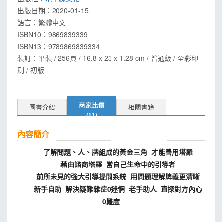
出版日期：
2020-01-15
語言：
繁體中文
ISBN10：9869839339
ISBN13：
9789869839334
裝訂：平裝 / 256頁 / 16.8 x 23 x 1.28 cm / 普通級 / 全彩印
刷 / 初版
商家比價
圖書介紹
相關書籍
(11)
內容簡介
了解問題、人、牌組成的黃金三角 才能善用塔羅
藉由諮商塔羅 當自己生命中的引導者
前所未見的強大引導提問系統 用問題理解牌義更清晰
新手自助 解決疑難雜症0迷惘 老手助人 直探對方內心
0難度