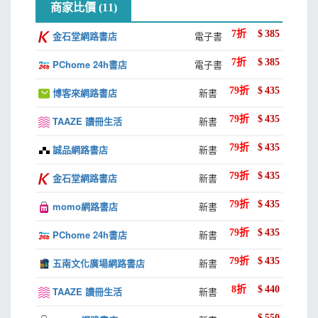
商家比價 (11)
全公司人緣最好的人！因為大家對自己充滿好奇、想問各種
問題，希望能在塔羅與數字中找到參考線索。
7
折
$
385
金石堂網路書店
電子書
7
折
$
385
PChome 24h書店
電子書
當時，我在人格分類系統中找尋「塔羅」的定位，以
「符號圖像直覺、生日數字組成結構、人格特質分析」的三
79
折
$
435
博客來網路書店
新書
大基礎，加上諮商問話方式及開放引導（非論斷與封閉），
整合出獨創的諮商塔羅的架構。幫助了好多學生、家長、一
79
折
$
435
TAAZE 讀冊生活
新書
般大眾，解決了愛情問題、人際關係、親子困擾、生涯選擇
79
折
$
435
誠品網路書店
新書
障礙等，一一破除，神準到驚人，給予每個有緣人生命提點
與清晰指示！
79
折
$
435
金石堂網路書店
新書
79
折
$
435
momo網路書店
新書
世界上最神祕的生命就是我們自己，強烈渴望走上探索
生命的旅程，在旅程中，我們認識自己是誰、有著什麼樣的
79
折
$
435
PChome 24h書店
新書
性格、帶有什麼樣的天賦、在生活中需要注意些什麼以更好
地活出自己。
79
折
$
435
五南文化廣場網路書店
新書
8
折
$
440
TAAZE 讀冊生活
新書
透過提問與抽牌，釐清自己的盲點、解答了生活中的各
種疑問，找到與靈性連結的管道與方式，就是塔羅系統給予
$
550