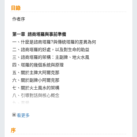
目錄
作者序
第一章 諮商塔羅與事前準備
一、什麼是諮商塔羅?與傳統塔羅的差異為何
二、諮商塔羅的好處，以及對生命的助益
三、諮商塔羅的架構：主副牌、地火水風
四、塔羅的幾個系統與原理
五、關於主牌大阿爾克那
六、關於副牌小阿爾克那
七、關於火土風水的架構
八、引導對話與核心概念
九、直覺
十、準備與使用工具
看更多
十一、開牌儀式
序
第二章 生命靈數與主牌大阿爾克那0-9