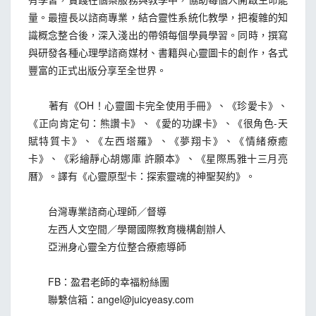
量。最擅長以諮商專業，結合靈性系統化教學，把複雜的知
識概念整合後，深入淺出的帶領每個學員學習。同時，撰寫
與研發各種心理學諮商媒材、書籍與心靈圖卡的創作，各式
豐富的正式出版分享至全世界。
著有《OH！心靈圖卡完全使用手冊》、《珍愛卡》、
《正向肯定句：熊讚卡》、《愛的功課卡》、《很角色-天
賦特質卡》、《左西塔羅》、《夢翔卡》、《情緒療癒
卡》、《彩繪靜心胡娜庫 許願本》、《星際馬雅十三月亮
曆》。譯有《心靈原型卡：探索靈魂的神聖契約》。
台灣專業諮商心理師／督導
左西人文空間／學爾國際教育機構創辦人
亞洲身心靈全方位整合療癒導師
FB：盈君老師的幸福粉絲團
聯繫信箱：
angel@juicyeasy.com