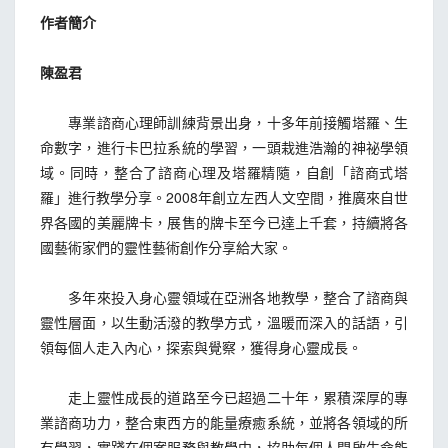
作者簡介
陳盈君
專業諮商心理師訓練背景出身，十多年前接觸塔羅、生
命數字，進行卡巴拉系統的學習，一頭栽進浩瀚的神祕學領
域。同時，整合了諮商心理及塔羅精隨，自創「諮商式塔
羅」進行教學分享。2008年創立左西人文空間，推廣來自世
界各國的美麗牌卡，展售的牌卡至今已達上千套，持續將各
國藝術家們的靈性藝術創作分享給大家。
多年來投入身心靈領域在亞洲各地教學，整合了諮商與
靈性層面，以生動活潑的教學方式，溫暖而深入的話語，引
領每個人走入內心，探索與覺察，獲得身心靈成長。
走上靈性成長的道路至今已超過二十年，累積深厚的專
業諮商功力，整合東西方的能量療癒系統，並將各領域的所
有學習，實踐在個案服務與教學中，協助每個人開啟生命能