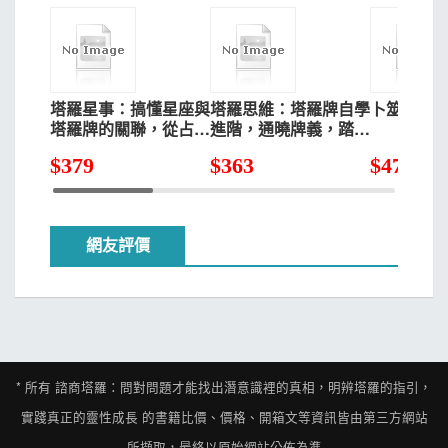
塔羅星事：搞懂星座與
塔羅思維：塔羅牌自學
卜筮正宗
塔羅牌的關聯，從占星
進階，通曉牌義，踏上
角度理解自我覺察
成為占卜師之路！
$
379
$
363
$
474 ~ 
網友評價
* 所有
諮商塔羅：問對問題才能找出潛意識裡的真相，明辨塔羅的指引，
實踐真正的靈性成長
的書籍比價、價格、開箱文等資訊皆由第三方網站
所擷取，最終以原始網站公佈為準