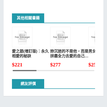
其他相關書籍
愛之語(增訂版)：永久
妳沉迷的不是他，而是
男女黃金
相愛的秘訣
拼盡全力去愛的自己：
一週撕心裂肺五天的愛
$
221
$
277
$
253
情，一點都不浪漫
網友評價