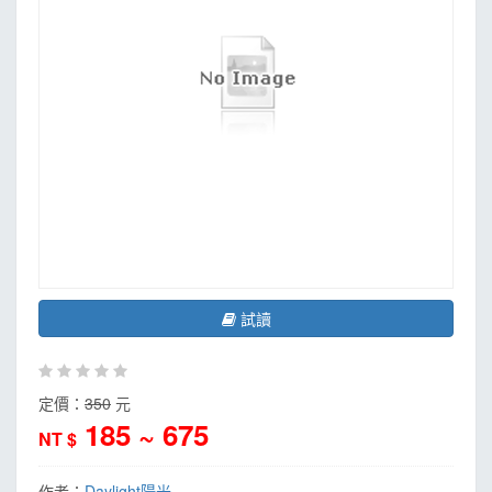
試讀
定價：
350
元
185 ~ 675
NT $
作者：
Daylight陽光