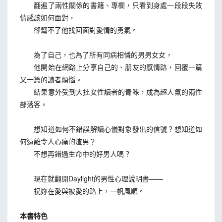
翻遍了兩性關係的書籍、專欄，只看到身處一段段失敗
情感該如何面對，
卻幫不了他找回面對愛情的勇氣。
為了自己，也為了所有同病相憐的男男女女，
他開始在網路上分享自己的、朋友的感情路，回覆一篇
又一篇的讀者煩惱。
結果意外受到大批女性讀者的青睞，成為超人氣的兩性
部落客。
想知道如何不錯誤解讀心儀對象發出的信號？想知道如
何遠離令人心痛的渣男？
不想再錯過生命中的好男人嗎？
現在就翻開Daylight的男性心理說明書——
祝妳在愛與被愛的路上，一帆風順。
本書特色