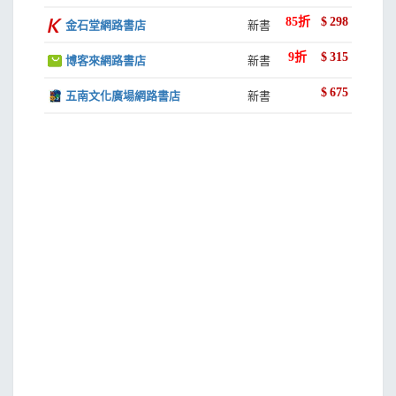
85
折
$
298
金石堂網路書店
新書
9
折
$
315
博客來網路書店
新書
$
675
五南文化廣場網路書店
新書