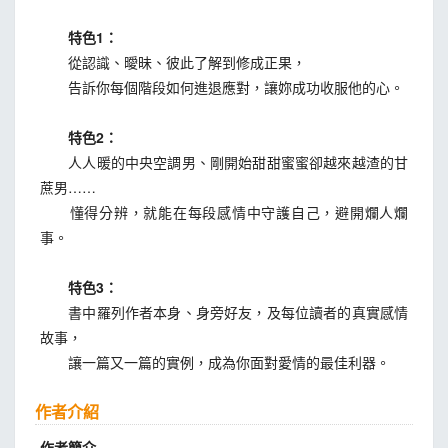
特色1：
從認識、曖昧、彼此了解到修成正果，
告訴你每個階段如何進退應對，讓妳成功收服他的心。
特色2：
人人暖的中央空調男、剛開始甜甜蜜蜜卻越來越渣的甘
蔗男……
懂得分辨，就能在每段感情中守護自己，避開爛人爛
事。
特色3：
書中羅列作者本身、身旁好友，及每位讀者的真實感情
故事，
讓一篇又一篇的實例，成為你面對愛情的最佳利器。
作者介紹
作者簡介