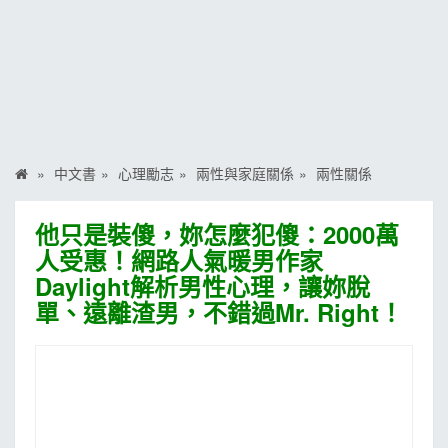
MOOK
找優惠
中文書
心理勵志
兩性與家庭關係
兩性關係
他只是裝傻，妳怎麼犯傻：2000萬
人受惠！網路人氣暖男作家
Daylight解析男性心理，讓妳脫
單、遠離渣男，不錯過Mr. Right！