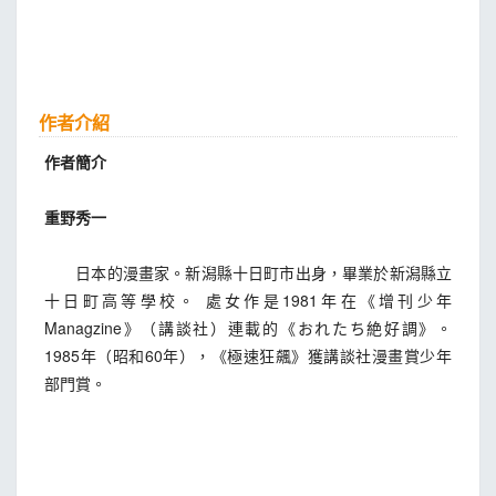
作者介紹
作者簡介
重野秀一
日本的漫畫家。新潟縣十日町市出身，畢業於新潟縣立
十日町高等學校。 處女作是1981年在《增刊少年
Managzine》（講談社）連載的《おれたち絶好調》。
1985年（昭和60年），《極速狂飆》獲講談社漫畫賞少年
部門賞。