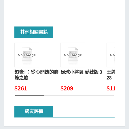
其他相關書籍
超嶽1：從心開始的巔
足球小將翼 愛藏版 3
王牌投手 -
峰之旅
28
$
261
$
209
$
111
網友評價