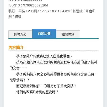
ISBN13：
9786263025264
裝訂：平裝 / 208頁 / 12.5 x 18 x 1.04 cm / 普通級 / 單色印
刷 / 初版
商家比價
圖書介紹
相關書籍
內容簡介
恭子跟啟介的競賽已進入白熱化場面，
技巧高超的兩人在激烈的競賽過程中無意識的產了精神
的交會－－
恭子的純情少女之心能夠得償宿願的與啟介發展出另一
段戀情嗎！？
而延彥針對破解86的戰術有了重大突破！
他們能改寫D計劃的歷史嗎？