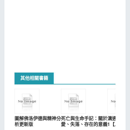
葛羅夫提出的模型描述了人的不同層次，除了意識、個
體無意識之外，還納入與出生前後相關的基礎周產期母型以
及超個人無意識等層面（第一冊206頁的圖就清楚勾勒出這
個龐大的結構）。根據這個模型，超個人無意識包含了業報
記憶、集體記憶、祖先記憶、演化親緣記憶、神話記憶，後
者均統攝於原型層面之中。個體無意識與超個人無意識等記
憶則會以濃縮經驗系統（COEX）的形式進入意識並影響人
的生活。
深深打動我的是，葛羅夫所提出的模型乃是基於實際治
其他相關書籍
療的案例，透過分析而逐漸塑造成形，而在本書中也納入了
許多驚人的案例。在翻譯這些案例的過程中，我不禁聯想到
自己學習瑜伽靜心時所觸及的「心印」這個概念（梵文為
samskara），指的是累世在心靈中留下的印記。本套書第
二章「心理學的修正與復魅」中所提到的彼得的案例指出，
從他父母親的虐待、置身於納粹德國的經驗、一直到彼得在
圖解佛洛伊德與精神分
死亡與生命手記：關於
溝通分析
現實生活中的失能行為，這些透過經驗的相似性而彼此吸
析更新版
愛、失落、存在的意義
1【人間遊
日常生活