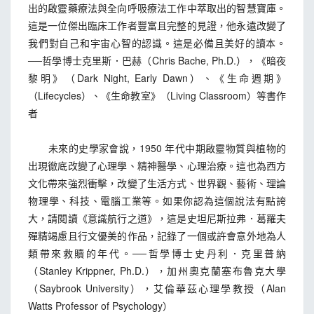
出的啟靈藥療法與全向呼吸療法工作中萃取出的智慧寶庫。
這是一位傑出臨床工作者豐富且完整的見證，他永遠改變了
我們對自己和宇宙心智的認識。這是必備且美好的讀本。
──哲學博士克里斯．巴赫（Chris Bache, Ph.D.），《暗夜
黎明》（Dark Night, Early Dawn）、《生命週期》
（Lifecycles）、《生命教室》（Living Classroom）等書作
者
未來的史學家會說，1950 年代中期啟靈物質與植物的
出現徹底改變了心理學、精神醫學、心理治療。這也為西方
文化帶來強烈衝擊，改變了生活方式、世界觀、藝術、理論
物理學、科技、電腦工業等。如果你認為這個說法有點誇
大，請閱讀《意識航行之道》，這是史坦尼斯拉弗．葛羅夫
殫精竭慮且行文優美的作品，記錄了一個或許會意外地為人
類帶來救贖的年代。──哲學博士史丹利．克里普納
（Stanley Krippner, Ph.D.），加州奧克蘭塞布魯克大學
（Saybrook University），艾倫華茲心理學教授（Alan
Watts Professor of Psychology）