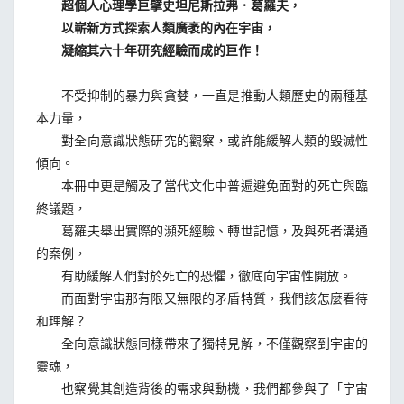
超個人心理學巨擘史坦尼斯拉弗．葛羅夫，
以嶄新方式探索人類廣袤的內在宇宙，
凝縮其六十年研究經驗而成的巨作！
不受抑制的暴力與貪婪，一直是推動人類歷史的兩種基
本力量，
對全向意識狀態研究的觀察，或許能緩解人類的毀滅性
傾向。
本冊中更是觸及了當代文化中普遍避免面對的死亡與臨
終議題，
葛羅夫舉出實際的瀕死經驗、轉世記憶，及與死者溝通
的案例，
有助緩解人們對於死亡的恐懼，徹底向宇宙性開放。
而面對宇宙那有限又無限的矛盾特質，我們該怎麼看待
和理解？
全向意識狀態同樣帶來了獨特見解，不僅觀察到宇宙的
靈魂，
也察覺其創造背後的需求與動機，我們都參與了「宇宙