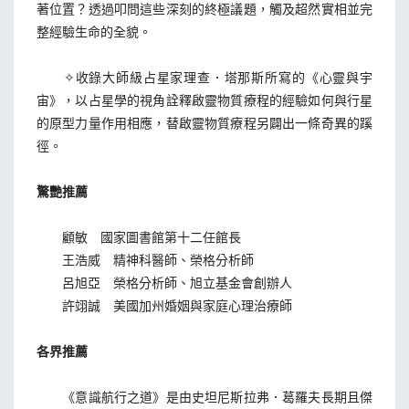
著位置？透過叩問這些深刻的終極議題，觸及超然實相並完
整經驗生命的全貌。
✧收錄大師級占星家理查．塔那斯所寫的《心靈與宇
宙》，以占星學的視角詮釋啟靈物質療程的經驗如何與行星
的原型力量作用相應，替啟靈物質療程另闢出一條奇異的蹊
徑。
驚艷推薦
顧敏 國家圖書館第十二任館長
王浩威 精神科醫師、榮格分析師
呂旭亞 榮格分析師、旭立基金會創辦人
許翊誠 美國加州婚姻與家庭心理治療師
各界推薦
《意識航行之道》是由史坦尼斯拉弗．葛羅夫長期且傑