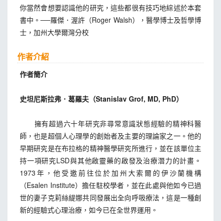
你當然會想要認識他的研究，這些都很有技巧地綜述於本套
書中。──羅傑．渥許（Roger Walsh），醫學博士及哲學博
士，加州大學爾灣分校
作者介紹
作者簡介
史坦尼斯拉弗．葛羅夫（Stanislav Grof, MD, PhD）
擁有超過六十年研究非尋常意識狀態經驗的精神科醫
師，也是超個人心理學的創始者及主要的理論家之一。他的
早期研究是在布拉格的精神醫學研究所進行，並在該單位主
持一項研究LSD與其他啟靈藥的啟發及治療潛力的計畫。
1973年，他受邀前往位於加州大索爾的伊沙蘭機構
（Esalen Institute）擔任駐校學者，並在此處與他如今已過
世的妻子克莉絲緹娜共同發展出全向呼吸療法，這是一種創
新的經驗式心理治療，如今已在全世界運用。