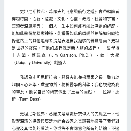
史坦尼斯拉弗．葛羅夫的《意識航行之道》會帶領讀者
穿越時間、心智、意識、文化、心靈、政治、社會和宇宙，
讓讀者深感驚異：一個人一生中如何能有如此深刻的經歷、
能如此熱情地探索神祕、能獲得如此的轉變並瞭解如何向這
條道路上的其他追尋者清楚表達自我經驗的普世層面？史坦
是世界的寶藏，而他的旅程就是新人類的旅程。──哲學博
士吉姆．蓋瑞森（Jim Garrison, Ph.D.），線上大學
（Ubiquity University）創辦人
我認為史坦尼斯拉弗．葛羅夫能兼採眾家之長，致力於
超個人心理學、啟靈物質、精神醫學的科學；我也視他為我
的摯友，他以自己的研究做出了重要的貢獻。──拉姆．達
斯（Ram Dass）
史坦尼斯拉弗．葛羅夫是意識研究偉大的先驅之一，他
影響深遠的探索與廣泛地綜合各家之言顯著地擴展了我們對
心靈及其潛能的看法。你或許不會同意他所有的結論，不過