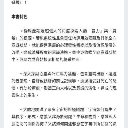
遊戲」！
本書特色
✧從周產期及超個人的角度探索人類「暴力」與「貪
婪」的根源，若能系統性且負責任地運用啟靈藥及其他全向
意識狀態，就能促進深層的心理靈性轉變以及價值觀階層的
改變，達成某種程度的意識演進。書中亦收錄全向意識狀態
中，與暴力或貪婪根源相關的精采插圖。
✧深入探討心靈與死亡驅力議題，包含靈魂出竅、遭遇
死者鬼魂、自發或誘發的前世記憶等。透過接受對死亡的恐
懼，有助於療癒、形塑正向人格以及意識的演化，達成心理
靈性上的重生。
✧大膽地觸碰了眾多宇宙的終極議題：宇宙如何誕生？
其秩序、形式、意義又起源於何處？生命和物質、意識與大
腦之間的關係為何？又該如何闡述邪惡在宇宙中所佔據的顯