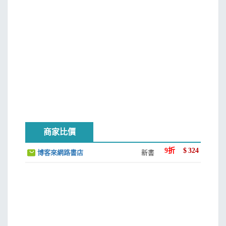
整個研究歷程正有如一趟「進入地下世界的旅程」，不僅其
研究本身深入探索了個體與集體的無意識；啟靈藥研究曾經
在美國遭受法律面的打壓；葛羅夫因其母國政治因素而選擇
留在美國繼續其研究；根據其研究經驗而誕生的理論某種程
度上不為主流科學所接納，讓這一切都沾染上了「地下世
界」的色彩。
若根據喬瑟夫‧坎伯的「英雄之旅」理論，這套書本身
無疑就是整個英雄之旅的完成：葛羅夫進入地下世界探險後
帶回寶藏，並將這智慧的寶藏與世人分享。
商家比價
而當下的世界，也呼應著這樣的地下色彩。本套書中文
9
折
$
324
博客來網路書店
新書
版的出版日期橫跨2020到2021年，正好是新冠肺炎徹底改
變人們生活模式的時機點。這種生活模式的改變，讓我聯想
到希臘神話中黑地斯強擄普西芬妮進冥界的故事。普西芬妮
被擄進冥界，其母豐收女神狄米特傷心欲絕，無心照料大
地，饑荒降臨。後經宙斯下令，要求黑地斯歸還普西芬妮，
但普西芬妮因為吃了冥界的石榴，一年有四個月需回歸冥