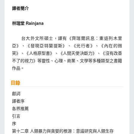
譯者簡介
林瑞堂 Rainjana
台大外文所碩士，譯有《齊瑞爾訊息：重返列木里
亞》、《發現亞特蘭提斯》、《光行者》、《內在的微
笑》、《人格原型書》、《人間天使決斷力》、《沒有改善
不了的視力》等靈性、心理、商業、文學等多種類型之書籍
作品。
目錄
獻詞
譯者序
各界推薦
引言
序
第十二章 人類暴力與貪婪的根源：意識研究與人類生存