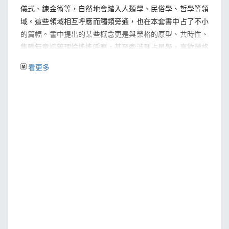
儀式、鍊金術等，自然地會踏入人類學、民俗學、哲學等領
域。這些領域相互呼應而觸類旁通，也在本套書中占了不小
的篇幅。書中提出的某些概念更是與榮格的原型、共時性、
集體無意識等理論遙遙呼應，甚至牽涉到占星學，喜歡榮格
學說的人是無法抗拒這些關鍵字的。
看更多
透過各種啟靈物質，或是全向呼吸療法，進入非尋常意
識狀態──亦即全向意識狀態，這樣的意識狀態包含了許多
迷人又奇特的各異層次，諸如經驗超個人意識、基礎周產期
母型等，而這些層面的經驗又有著療癒的潛能。儘管有近六
十年的研究成果作為佐證，這些理論似乎不為主流科學界廣
泛接受，因為這些理論確實地挑戰了科學界主流的唯物論觀
點，無怪乎書中葛羅夫以基本教義派來比喻科學主義。
回首歷史，任何新的典範在被接受之前，所有對舊有典
範的挑戰，都會被視為當時的異端，然而正是這種「異」的
特質讓本套書更顯得耐人尋味，畢竟人類進步的動力就在於
對當前狀態的不滿足。若用神話學式的語言來說，葛羅夫的