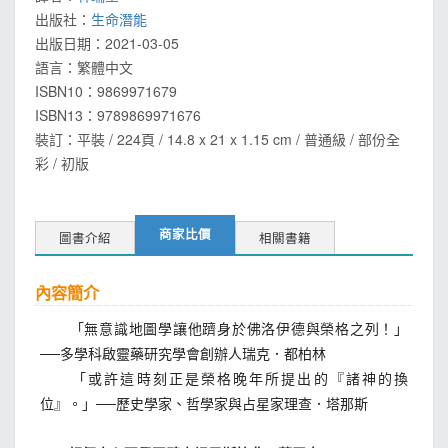
出版社：
生命潛能
出版日期：
2021-03-05
語言：
繁體中文
ISBN10：9869971679
ISBN13：
9789869971676
裝訂：平裝 / 224頁 / 14.8 x 21 x 1.15 cm / 普通級 / 部份全
彩 / 初版
商家比價
圖書介紹
相關書籍
內容簡介
「無意識地圖學讓他躋身於佛洛伊德與榮格之列！」
──多學科啟靈藥研究學會創辦人瑞克．都柏林
「或許這時刻正是榮格晚年所提出的『諸神的換
位』。」──歷史學家、哲學家與占星家理查．塔那斯