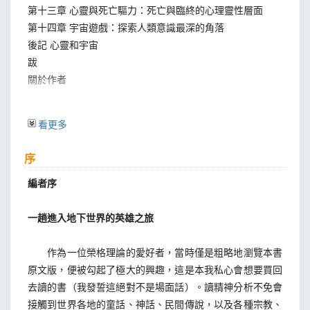
第十三章 心靈與死亡驅力：死亡與臨終的心理靈性層面
第十四章 宇宙遊戲：探索人類意識最深的角落
後記 心靈和宇宙
跋
關於作者
看更多
序
編者序
一趟進入地下世界的英雄之旅
作為一位榮格理論的愛好者，當時僅是粗略地瀏覽本書
原文版，便被勾起了極大的興趣，這是本我私心會想要買回
去讀的書（我發誓這絕對不是場面話）。讀精神分析不免會
接觸到世界各地的童話、神話、民間傳說，以及各種宗教、