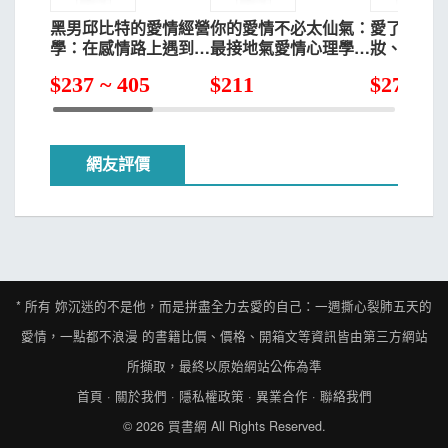
黑男邱比特的愛情經營
你的愛情不必太仙氣：
愛了，然
學：在感情路上遇到對
最接地氣愛情心理學！
妝、吵不
的人，才能成就更好的
別再說「感情隨緣」
狀態的兩
$
237 ~ 405
$
211
$
273 ~ 
自己！
了，談情說愛視同作
能
戰，本書獻給正在為愛
情奮戰的男女！
網友評價
* 所有
妳沉迷的不是他，而是拼盡全力去愛的自己：一週撕心裂肺五天的
愛情，一點都不浪漫
的書籍比價、價格、開箱文等資訊皆由第三方網站
所擷取，最終以原始網站公佈為準
首頁
·
關於我們
·
隱私權政策
·
異業合作
·
聯絡我們
© 2026
買書網
All Rights Reserved.