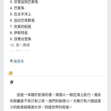
3. 牙買加到巴拿馬
4. 巴拿馬
5. 在太平洋上
6. 加拉巴哥群島
7. 完美的航程
8. 伊斯特島
9. 目標合恩角
10. 第一萬哩
11. 四十二天
12. 望海
看更多
13. 回家
後記
序
附錄
序
這是一本關於航海的書，兩個人一起在海上航行，彼此
的距離差不多只有三呎。我們的船很小，大概只有六艘這麼
小的船曾經橫渡大洋，到達世界的底端。