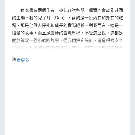
這本書有兩個作者，彼此各說各話，偶爾才會談到共同
的主題。我的兒子丹（Dan），寫的是一段內在和外在的旅
程，那是他個人掙扎和成長的實際經驗。對我而言，這是一
段愛的故事，而且是最棒的冒險歷程。不管怎麼說，這都是
關於駕馭一艘小船的故事，從我們把它設計、建造得既安全
又舒服，到駕駛著它橫渡海洋，航往一個三十天都見不到飛
機蹤影，甚至看不到一絲文明痕跡的地方。
看更多
我們出發時心裡想著︰就算能夠克服海洋的巨大力量，
我們究竟能不能忍受彼此這麼親近的距離—―父子倆擠在小
小的船艙裡？這將是我們人生中一個重要的階段。
「有什麼改變嗎？」記者問我們，「為什麼你們要這麼
做？」我航行是為了突破個人生活和工作上的瓶頸；丹則是
想再用一年的時間，找出人生的方向。我想剝去一些外在粉
飾，重新尋找清新的感覺，變得更像他一些；他想變得更果
決，然後投身一個行業，也就是更像我一些。就某個層面而