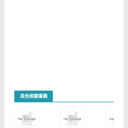
酷無情的一面，都巧妙地以試鍊和磨難的名義安排在「合恩
角」這個字的意義中。其他南緯五十度的地方，有時侯也有
這麼強的風，別的海域也可能翻起這麼高的浪。地球上或許
還有跟合恩角一樣偏遠孤立的呷角，或許別的海域也有逆
流。水手在其他的地方可能只會碰到其中一、兩項大敵，即
使艱險難行，或許還開得過去，但是他們心中一定會懷疑，
這些可怕的狀況萬一同時出現，該怎麼辦？
「這是華威克．C．湯金斯（Warwick C. Tomkins）寫
的。」我說。
「我們去吧。」他說。
其他相關書籍
這就是這次航行的開端，而在航程結束前，兒子成了我
的船長（雖然是我任命的）我成了他的船員。有什麼改變？
在這段航行結束一年後，太太蕾諾娜（Leonora）問我，誰
是我心中完美的典範人物？「你曉得，」她說，「成熟的英
雄人物。」我的眼前迅速閃過一些臉孔―林肯、我老爸、布