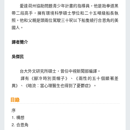
愛達荷州協助問題青少年計畫的指導員，他是跆拳道黑
帶二段高手，擁有環境科學碩士學位和二十五噸級船長執
照。他和父親是頭兩位駕駛三十呎以下船隻繞行合恩角的美
國人。
譯者簡介
吳傑民
台大外文研究所碩士，曾任中視新聞部編譯。
譯有《腳冷時別買帽子》、《兩性的五十個顯著差
異》、《暗流︰當心理醫生也得到了憂鬱症》。
目錄
序
1. 構想
2. 合恩角