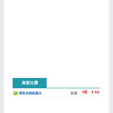
言，我們都成功了，是的，的確有些改變，但是似乎還不足
以成為新聞報導或劇本的題材。
這次航行是我的主意。「讓我們來一次大的，丹，」我
說，「合恩角（The Horn）。」「那是哪裡啊，老爸？」他
問我。
我做了什麼了？是誰把這孩子帶大的？我真懷疑，只好
試試這個︰
不管你是老水手還是菜鳥，每個人都會碰到所謂的合恩
角，孩子！你得小心了，趕快做好準備。老鳥！感謝上帝你
終於通過了。你們這些幸運的生還者……別自以為這點運氣
商家比價
代表你通過了考驗，因為一路上還有很多合恩角，誰曉得你
會栽在哪一個上頭。
9
折
$
324
博客來網路書店
新書
「美維爾（Melville）。」我說。