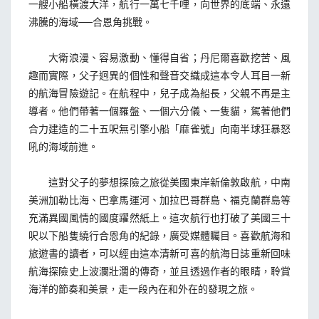
一艘小船橫渡大洋，航行一萬七千哩，向世界的底端、永遠
沸騰的海域──合恩角挑戰。
大衛浪漫、容易激動、懂得自省；丹尼爾喜歡挖苦、風
趣而實際，父子迥異的個性和聲音交織成這本令人耳目一新
的航海冒險遊記。在航程中，兒子成為船長，父親不再是主
導者。他們帶著一個羅盤、一個六分儀、一隻貓，駕著他們
合力建造的二十五呎無引擎小船「麻雀號」向南半球狂暴怒
吼的海域前進。
這對父子的夢想探險之旅從美國東岸新倫敦啟航，中南
美洲加勒比海、巴拿馬運河、加拉巴哥群島、福克蘭群島等
充滿異國風情的國度躍然紙上。這次航行也打破了美國三十
呎以下船隻繞行合恩角的紀錄，廣受媒體矚目。喜歡航海和
旅遊書的讀者，可以經由這本清新可喜的航海日誌重新回味
航海探險史上波瀾壯濶的傳奇，並且透過作者的眼睛，聆賞
海洋的節奏和美景，走一段內在和外在的發現之旅。