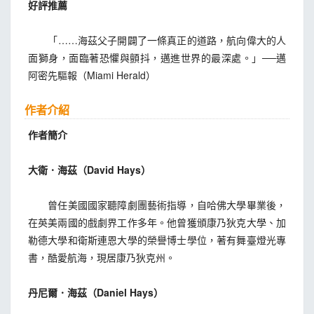
好評推薦
「……海茲父子開闢了一條真正的道路，航向偉大的人
面獅身，面臨著恐懼與顫抖，邁進世界的最深處。」──邁
阿密先驅報（Miami Herald）
作者介紹
作者簡介
大衛．海茲（David Hays）
曾任美國國家聽障劇團藝術指導，自哈佛大學畢業後，
在英美兩國的戲劇界工作多年。他曾獲頒康乃狄克大學、加
勒德大學和衛斯連恩大學的榮譽博士學位，著有舞臺燈光專
書，酷愛航海，現居康乃狄克州。
丹尼爾．海茲（Daniel Hays）