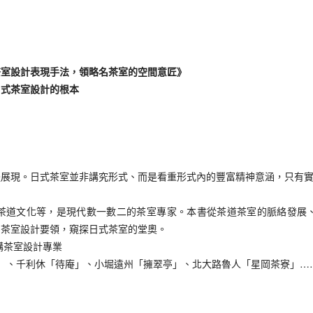
茶室設計表現手法，領略名茶室的空間意匠》
日式茶室設計的根本
體展現。日式茶室並非講究形式、而是看重形式內的豐富精神意涵，只有
茶道文化等，是現代數一數二的茶室專家。本書從茶道茶室的脈絡發展
、茶室設計要領，窺探日式茶室的堂奧。
構茶室設計專業
」、千利休「待庵」、小堀遠州「擁翠亭」、北大路魯人「星岡茶寮」…