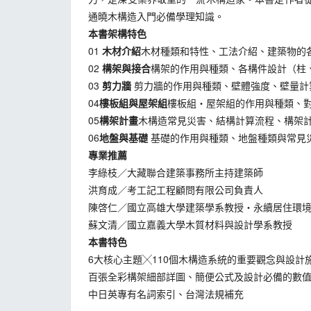
通曉木構造入門必備學理知識。
本書架構特色
01
木材介紹
木材種類和特性、工法介紹、建築物的
02
構架與接合
構架的作用與種類、各構件設計（柱
03
剪力牆
剪力牆的作用與種類、壁體強度、壁量計
04
樓板組與屋架組
樓板組‧屋架組的作用與種類、
05
構架計畫
木構造常見災害、結構計算流程、構架
06
地盤與基礎
基礎的作用與種類、地盤種類與常見
專業推薦
李綠枝／大藏聯合建築事務所主持建築師
洪育成／考工記工程顧問有限公司負責人
陳啓仁／國立高雄大學建築學系教授‧永續居住環
蘇文清／國立嘉義大學木質材料與設計學系教授
本書特色
6大核心主題╳110個木構造系統的重要觀念與設計
百張全彩構架細部詳圖、簡便公式及設計必備的數
中日英專有名詞索引、台灣法規補充