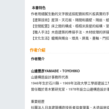
本書特色
作者用細膩生動的文字敘述搭配猶如照片般真實的
【建築技術】屋頂、天花板、隔間和牆壁、隔扇、
【空間配置】床之間的構成、榻榻米房屋的結構、
【職人手法】木造建築的榫接手法、木材紋理的拼
【文化生活】蠟燭與燭台、燈具、屏風、畫軸、門
作者介紹
作者簡介
山邊豐彥YAMABE‧TOYOHIKO
山邊構造設計事務所代表
1946年生於石川縣。1969年法政大學工學部建設
曾任職於青木繁研究室，1978年設立山邊構造設計
重要經歷
社團法人日本建築構造技術者協會理事、木造設施