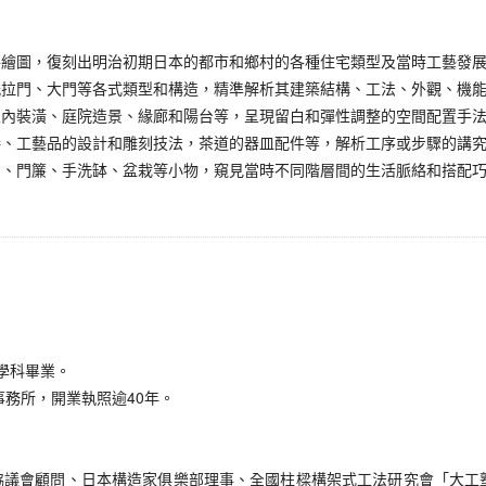
手繪圖，復刻出明治初期日本的都市和鄉村的各種住宅類型及當時工藝發
紙拉門、大門等各式類型和構造，精準解析其建築結構、工法、外觀、機
室內裝潢、庭院造景、緣廊和陽台等，呈現留白和彈性調整的空間配置手
接、工藝品的設計和雕刻技法，茶道的器皿配件等，解析工序或步驟的講
扣、門簾、手洗缽、盆栽等小物，窺見當時不同階層間的生活脈絡和搭配
工學科畢業。
事務所，開業執照逾40年。
協議會顧問、日本構造家俱樂部理事、全國柱樑構架式工法研究會「大工塾