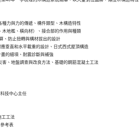
各種力與力的傳遞、構件類型、木構造特性
、木地檻、橫向材）、接合部的作用與種類
算、防止扭轉與構材拔出的設計
對應垂直和水平載重的設計、日式西式屋頂構造
計畫的細項、耐震診斷與補強
災害、地盤調查與改良方法、基礎的鋼筋混凝土工法
境科技中心主任
施工工法
值參考表