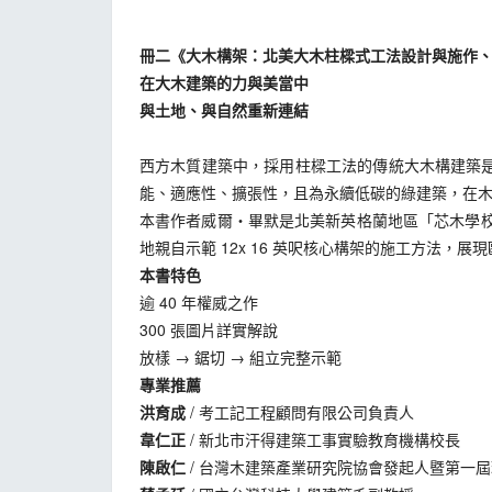
冊二《大木構架：北美大木柱樑式工法設計與施作、
在大木建築的力與美當中
與土地、與自然重新連結
西方木質建築中，採用柱樑工法的傳統大木構建築
能、適應性、擴張性，且為永續低碳的綠建築，在
本書作者威爾‧畢默是北美新英格蘭地區「芯木學校」（
地親自示範 12x 16 英呎核心構架的施工方法，
本書特色
逾 40 年權威之作
300 張圖片詳實解說
放樣 → 鋸切 → 組立完整示範
專業推薦
洪育成
/ 考工記工程顧問有限公司負責人
韋仁正
/ 新北市汗得建築工事實驗教育機構校長
陳啟仁
/ 台灣木建築產業研究院協會發起人暨第一