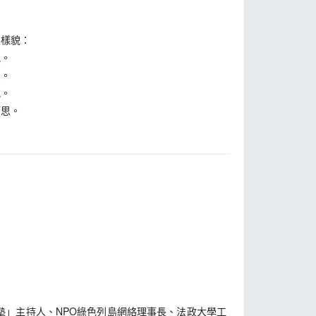
展樣貌：
能。
法。
究。
巧思。
」主持人、NPO綠色列島網絡理事長、法政大學工