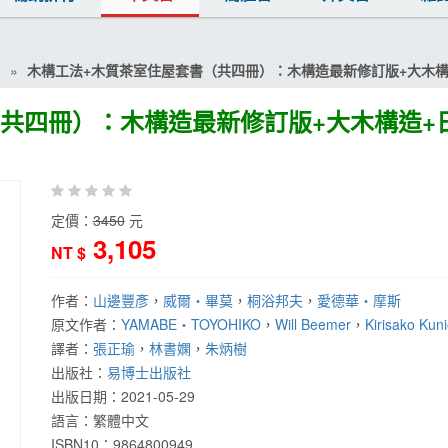
置
木構工法+木質茶室住屋套書（共四冊）：木構造最新修訂版+大木構
共四冊）：木構造最新修訂版+大木構造+
定價：
3450
元
3,105
NT $
作者：
山邊豐彥
，
威爾‧畢莫
，
桐浴邦夫
，
愛德華‧摩斯
原文作者：
YAMABE‧TOYOHIKO
，
Will Beemer
，
Kirisako Kun
譯者：
張正瑜
，
林書嫻
，
朱炳樹
出版社：
易博士出版社
出版日期：
2021-05-29
語言：
繁體中文
ISBN10：9864800949