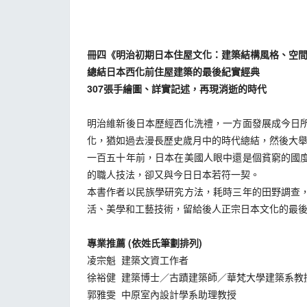
冊四《
明治初期日本住屋文化：建築結構風格、空
總結日本西化前住屋建築的最後紀實經典
307
張手繪圖、詳實記述，再現消逝的時代
明治維新後日本歷經西化洗禮，一方面發展成今日
化，猶如過去漫長歷史歲月中的時代總結，然後大
一百五十年前，日本在美國人眼中還是個貧窮的國
的職人技法，卻又與今日日本若符一契。
本書作者以民族學研究方法，耗時三年的田野調查
活、美學和工藝技術，留給後人正宗日本文化的最
專業推薦 (
依姓氏筆劃排列
)
凌宗魁 建築文資工作者
徐裕健 建築博士／古蹟建築師／華梵大學建築系教
郭雅雯 中原室內設計學系助理教授