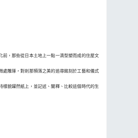
化前，那些從日本土地上一點一滴型塑而成的住屋文
微處雕琢，對剎那殞落之美的追尋銘刻於工藝和儀式
特樣貌躍然紙上，並記述、闡釋、比較這個時代的生