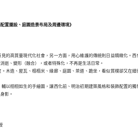
間配置擺設、庭園造景布局及周邊環境
》
所見的高質量現代化社會，另一方面，用心維護的傳統則日益精緻化。西
舉消逝、變形（融合），或者特殊化，不再是生活日常。
度。木造、屋瓦、榻榻米、緣廊、庭園、茶道、跪坐，看似質樸卻又在細
，輔以栩栩如生的手繪圖，讓西化前、明治初期建築風格和裝飾配置的獨
後身影。
授