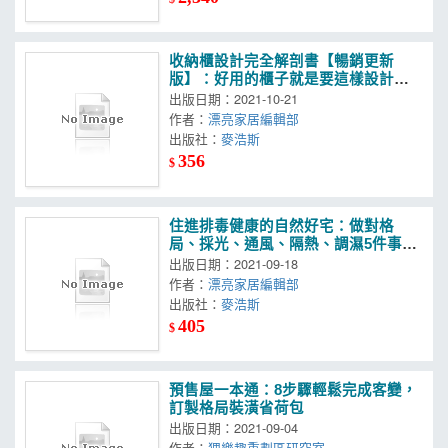
收納櫃設計完全解剖書【暢銷更新
版】：好用的櫃子就是要這樣設計！
從機能、動線、尺寸和材質開始，讓
出版日期：2021-10-21
家住得更舒適！收納從此沒煩惱！
作者：
漂亮家居編輯部
出版社：
麥浩斯
356
$
住進排毒健康的自然好宅：做對格
局、採光、通風、隔熱、調濕5件事，
預防過敏&阻隔病毒過舒適生活
出版日期：2021-09-18
作者：
漂亮家居編輯部
出版社：
麥浩斯
405
$
預售屋一本通：8步驟輕鬆完成客變，
訂製格局裝潢省荷包
出版日期：2021-09-04
作者：
狸樂趣重劃區研究室