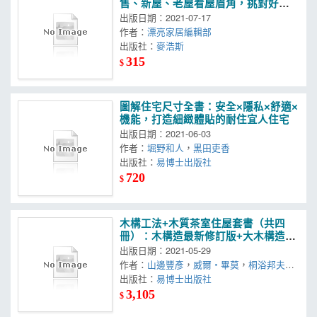
售、新屋、老屋看屋眉角，挑對好房
裝潢更省錢
出版日期：2021-07-17
作者：
漂亮家居編輯部
出版社：
麥浩斯
315
$
圖解住宅尺寸全書：安全×隱私×舒適×
機能，打造細緻體貼的耐住宜人住宅
出版日期：2021-06-03
作者：
堀野和人
，
黒田吏香
出版社：
易博士出版社
720
$
木構工法+木質茶室住屋套書（共四
冊）：木構造最新修訂版+大木構造
+日式茶室設計最新版+明治初期日本
出版日期：2021-05-29
住屋文化
作者：
山邊豐彥
，
威爾‧畢莫
，
桐浴邦夫
，
愛德華‧摩斯
出版社：
易博士出版社
3,105
$