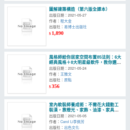
圖解建築構造（第六版全譯本）
出版日期：2021-05-27
作者：
程大金
出版社：
易博士出版社
1,890
$
風格師給你居家空間布置85法則：6大
經典風格＋8大明星級軟件，教你選對
物，找出規劃關鍵，搭出對味的家
出版日期：2021-05-24
作者：
王雅文
出版社：
原點
356
$
室內軟裝師養成術：不需花大錢動工
裝潢，靠燈光、家飾、油漆、家具改
變空間的美學佈置心法
出版日期：2021-05-05
作者：
Carol Li李佩芳
出版社：
出色文化