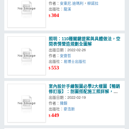
作者：
安東尼.迪瑪利
，
柳諾拉
出版社：
龍溪
304
$
照明：110種關鍵提案與具體做法，空
間表情營造規劃全圖解
出版日期：2022-02-26
作者：
安齋哲
出版社：
易博士出版社
553
$
室內設計手繪製圖必學2大樣圖【暢銷
修訂版】：剖圖搭配施工照詳解，看
懂材料銜接、圖例畫法，重點精準掌
出版日期：2022-02-19
握一點就通
作者：
陳鎔
出版社：
麥浩斯
449
$