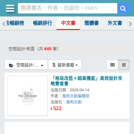
書店暢銷榜
暢銷排行
中文書
簡體書
外文書
買書網
首頁
空間設計/佈置（共
645
筆）
優惠活動
空間設計/佈置
最新書籍
書店暢銷榜
「格局改造＋超高機能」高效設計攻
暢銷排行
略雙套書
出版日期：2022-04-14
中文書
作者：
風和文創編輯部
出版社：
風和文創
簡體書
522
$
外文書
雜誌