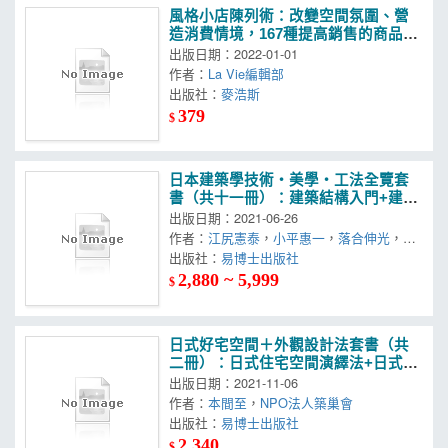
風格小店陳列術：改變空間氛圍、營
造消費情境，167種提高銷售的商品佈
置法則（暢銷增修版）
出版日期：2022-01-01
作者：
La Vie編輯部
出版社：
麥浩斯
379
$
日本建築學技術‧美學‧工法全覽套
書（共十一冊）：建築結構入門+建築
入門+綠建材入門+日本式建築改造法
出版日期：2021-06-26
+住宅植栽 +裝潢建材+照明+環保住宅
作者：
江尻憲泰
，
小平惠一
，
落合伸光
，
大
+日式茶室設計+木構造+建築材料
江忍
出版社：
，
大場隆博
易博士出版社
2,880 ~ 5,999
$
日式好宅空間＋外觀設計法套書（共
二冊）：日式住宅空間演繹法+日式住
宅外觀演繹法
出版日期：2021-11-06
作者：
本間至
，
NPO法人築巢會
出版社：
易博士出版社
2,340
$