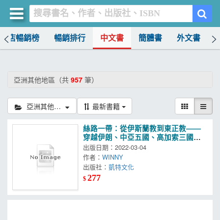
書店暢銷榜
暢銷排行
中文書
簡體書
外文書
買書網
首頁
亞洲其他地區（共
957
筆）
優惠活動
亞洲其他地區
最新書籍
書店暢銷榜
絲路一帶：從伊斯蘭教到東正教——
暢銷排行
穿越伊朗、中亞五國、高加索三國冬
季之旅
出版日期：2022-03-04
中文書
作者：
WINNY
出版社：
凱特文化
簡體書
277
$
外文書
雜誌