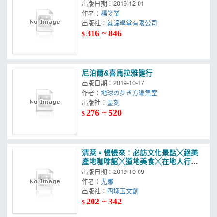
出版日期：2019-12-01
作者：
楊俊業
出版社：
就諦學堂有限公司
316 ~ 846
$
尼泊爾&喜馬拉雅健行
出版日期：2019-10-17
作者：
地球の步き方編集室
出版社：
墨刻
276 ~ 520
$
清萊。慢慢來：必訪文化景點╳絕美
產地咖啡館╳道地美食╳在地人行程
推薦，讓你一次玩遍清萊
出版日期：2019-10-09
作者：
尤娜
出版社：
四塊玉文創
202 ~ 342
$