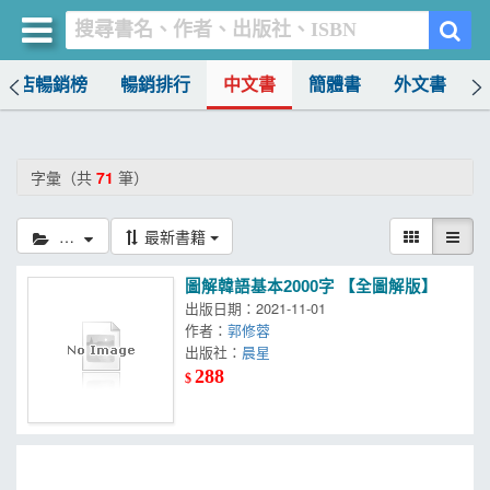
書店暢銷榜
暢銷排行
中文書
簡體書
外文書
買書網
首頁
字彙（共
71
筆）
優惠活動
字彙
最新書籍
書店暢銷榜
圖解韓語基本2000字 【全圖解版】
暢銷排行
出版日期：2021-11-01
作者：
郭修蓉
中文書
出版社：
晨星
288
$
簡體書
外文書
雜誌