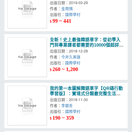
會寫錯字（附MP3）
出版日期：2019-03-29
作者：
金周㥥
出版社：
國際學村
99 ~ 441
$
全新！史上最強韓語單字：從初學入
門到專業譯者都需要的10000個超詳細
單字書
出版日期：2018-12-28
作者：
今井久美雄
出版社：
國際學村
260 ~ 1,200
$
我的第一本圖解韓語單字【QR碼行動
學習版】：實境式分類最完整生活單
字書！（附韓語、中文對照MP3）
出版日期：2018-11-30
作者：
李銀吾
出版社：
國際學村
190 ~ 359
$