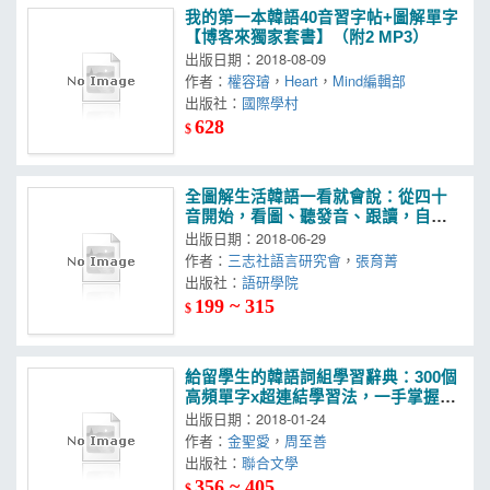
我的第一本韓語40音習字帖+圖解單字
【博客來獨家套書】（附2 MP3）
出版日期：2018-08-09
作者：
權容璿
，
Heart
，
Mind編輯部
出版社：
國際學村
628
$
全圖解生活韓語一看就會說：從四十
音開始，看圖、聽發音、跟讀，自然
就會說！(附MP3光碟)
出版日期：2018-06-29
作者：
三志社語言研究會
，
張育菁
出版社：
語研學院
199 ~ 315
$
給留學生的韓語詞組學習辭典：300個
高頻單字x超連結學習法，一手掌握韓
國人的語言慣性
出版日期：2018-01-24
作者：
金聖愛
，
周至善
出版社：
聯合文學
356 ~ 405
$