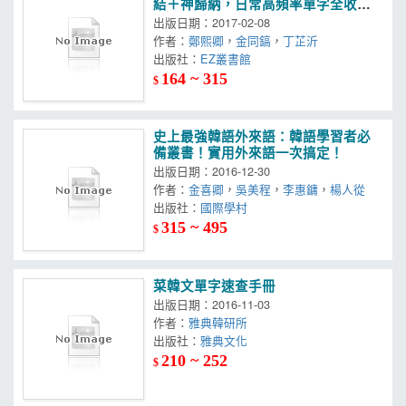
結＋神歸納，日常高頻率單字全收
錄！（1書＋1 MP3）
出版日期：2017-02-08
作者：
鄭熙卿
，
金同鎬
，
丁芷沂
出版社：
EZ叢書館
164 ~ 315
$
史上最強韓語外來語：韓語學習者必
備叢書！實用外來語一次搞定！
出版日期：2016-12-30
作者：
金喜卿
，
吳美程
，
李惠鏞
，
楊人從
出版社：
國際學村
315 ~ 495
$
菜韓文單字速查手冊
出版日期：2016-11-03
作者：
雅典韓研所
出版社：
雅典文化
210 ~ 252
$