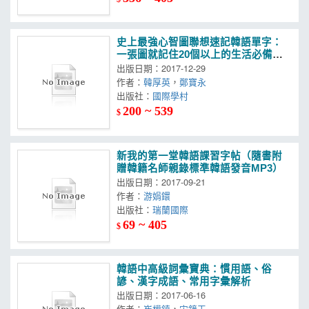
史上最強心智圖聯想速記韓語單字：
一張圖就記住20個以上的生活必備詞
彙（附MP3）
出版日期：2017-12-29
作者：
韓厚英
，
鄭寶永
出版社：
國際學村
200 ~ 539
$
新我的第一堂韓語課習字帖（隨書附
贈韓籍名師親錄標準韓語發音MP3）
出版日期：2017-09-21
作者：
游娟鐶
出版社：
瑞蘭國際
69 ~ 405
$
韓語中高級詞彙寶典：慣用語、俗
諺、漢字成語、常用字彙解析
出版日期：2017-06-16
作者：
崔權鎮
，
宋鏡玉