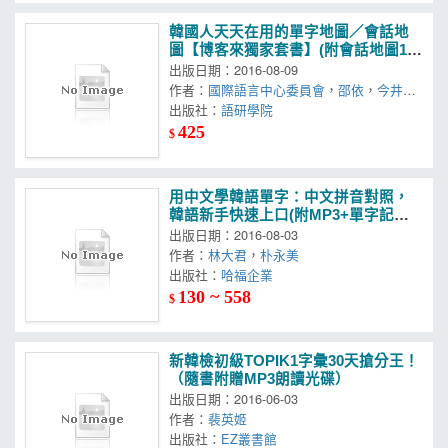
韓國人天天在用的單字地圖／會話地
圖【博客來獨家套書】(附會話地圖1M
P3)
出版日期：2016-08-09
作者：
國際語言中心委員會
，
邵依
，
今井久
美雄
出版社：
，
日下隆博
語研學院
425
$
用中文學韓語單字：中文拼音對照，
韓語新手快速上口(附MP3+單字記憶
卡)
出版日期：2016-08-03
作者：
林大君
，
朴永美
出版社：
哈福企業
130 ~ 558
$
新韓檢初級TOPIK1字彙30天搶分王！
（隨書附贈MP3朗讀光碟）
出版日期：2016-06-03
作者：
裴英姬
出版社：
EZ叢書館