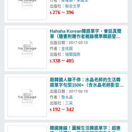
出版社：
聯合文學
276 ~ 396
$
Hahaha Korean韓語單字‧會話真簡
單（隨書附贈作者親錄標準韓語發音
＋朗讀MP3）
出版日期：2017-03-15
作者：
金佳圓
出版社：
瑞蘭國際
338 ~ 405
$
跟韓國人聊不停：水晶老師的生活韓
語單字句型1500+（含水晶老師影音教
學QRcode）
出版日期：2017-02-10
作者：
魯水晶
出版社：
三采
192 ~ 342
$
韓國連線！圖解生活韓語單字：超連