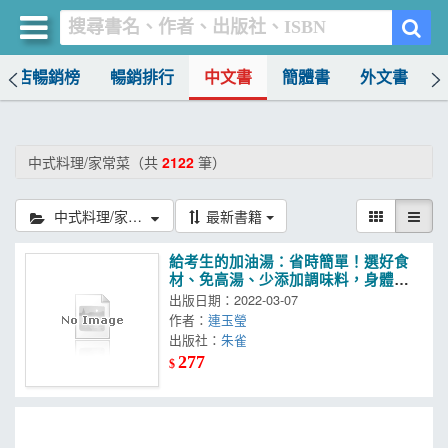
書店暢銷榜
暢銷排行
中文書
簡體書
外文書
買書網
首頁
中式料理/家常菜（共
2122
筆）
優惠活動
中式料理/家常菜
最新書籍
書店暢銷榜
給考生的加油湯：省時簡單！選好食
暢銷排行
材、免高湯、少添加調味料，身體無
負擔享用元氣湯品和宵夜
出版日期：2022-03-07
中文書
作者：
連玉瑩
出版社：
朱雀
簡體書
277
$
外文書
雜誌