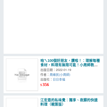
MOOK
找優惠
咱ㄟ100個好朋友，讚啦！：理解每種
食材，料理有無限可能！小周師教你
如何把廚房配角華麗轉身變成餐桌上
出版日期：2022-01-19
的美味菜肴！
作者：
周維民(小周師)
出版社：
日日幸福
356
$
江宏恩的私味覺：獨享、夜歸的快速
料理（親簽版）