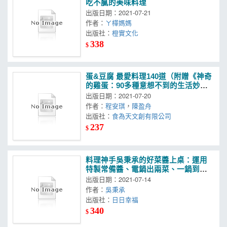
吃不膩的美味料理
出版日期：2021-07-21
作者：
ㄚ樺媽媽
出版社：
橙實文化
338
$
蛋&豆腐 最愛料理140道（附贈《神奇
的雞蛋：90多種意想不到的生活妙
用》）
出版日期：2021-07-20
作者：
程安琪
，
陳盈舟
出版社：
食為天文創有限公司
237
$
料理神手吳秉承的好菜醬上桌：運用
特製常備醬、電鍋出兩菜、一鍋到
底，調味不失手，美味開飯，迅速不
出版日期：2021-07-14
費力！一人份料理也沒問題
作者：
吳秉承
出版社：
日日幸福
340
$