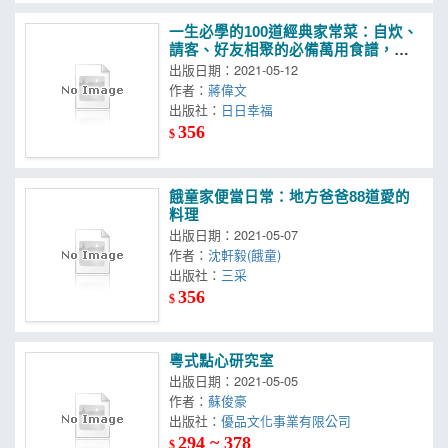
一生必學的100道經典家常菜：自炊、
請客、好友相聚的必備萬用食譜，單
身貴族、小家庭、大家庭都適合，不
出版日期：2021-05-12
管是排隊名菜、人氣料理或眷村菜、
作者：
蔣偉文
經典料理等應有盡有，在家就能簡單
出版社：
日日幸福
做，輕鬆享用！
356
$
餓童家便當日常：地方爸爸88道愛的
料理
出版日期：2021-05-07
作者：
沈軒毅(餓童)
出版社：
三采
356
$
粵式點心研究室
出版日期：2021-05-05
作者：
蘇俊豪
出版社：
優品文化事業有限公司
294 ~ 378
$