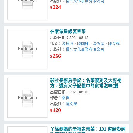
出版社：
優品文化事業有限公司
224
$
在家做星級宴客菜
出版日期：2021-08-12
作者：
陳楓洲
，
陳國棟
，
陳恆潔
，
陳琮錤
出版社：
優品文化事業有限公司
266
$
裴社長廚房手記：名菜復刻及大廚祕
方，還有父子記憶中的家常滋味(雙封
面隨機出貨)
出版日期：2021-08-10
作者：
裴偉
出版社：
鏡文學
420
$
丫樺媽媽的幸福家常菜：101 道超澎湃