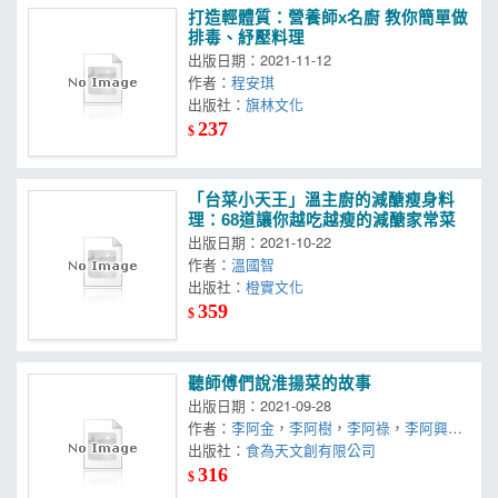
打造輕體質：營養師x名廚 教你簡單做
排毒、紓壓料理
出版日期：2021-11-12
作者：
程安琪
出版社：
旗林文化
237
$
「台菜小天王」溫主廚的減醣瘦身料
理：68道讓你越吃越瘦的減醣家常菜
出版日期：2021-10-22
作者：
溫國智
出版社：
橙實文化
359
$
聽師傅們說淮揚菜的故事
出版日期：2021-09-28
作者：
李阿金
，
李阿樹
，
李阿祿
，
李阿興
，
李阿進
出版社：
，
林麗娟
食為天文創有限公司
316
$