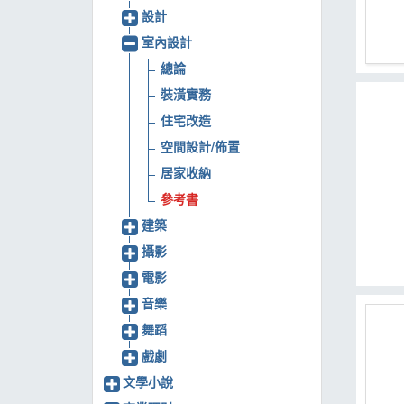
設計
MOOK
室內設計
找優惠
總論
裝潢實務
住宅改造
空間設計/佈置
居家收納
參考書
建築
攝影
電影
音樂
舞蹈
戲劇
文學小說