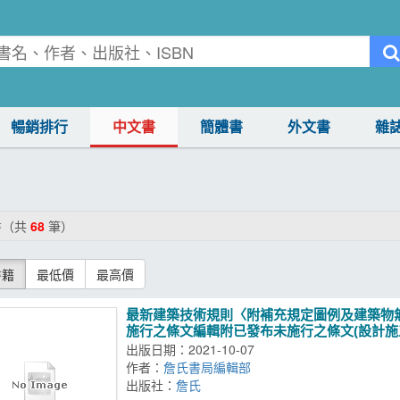
暢銷排行
中文書
簡體書
外文書
雜
書（共
68
筆）
書籍
最低價
最高價
最新建築技術規則〈附補充規定圖例及建築物
施行之條文編輯附已發布未施行之條文(設計施工編
出版日期：2021-10-07
作者：
詹氏書局編輯部
出版社：
詹氏