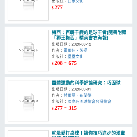
出版社：
白象文化
277
$
梅西：百轉千變的足球王者(隨書附贈
「獅王梅西」精美書衣海報)
出版日期：2020-08-12
作者：
霍爾迪‧彭提
出版社：
堡壘文化
208 ~ 675
$
團體運動的科學評論研究：巧固球
出版日期：2020-03-01
作者：
赫爾曼．布蘭德
出版社：
國際巧固球總會台灣總會
277 ~ 315
$
就是愛打桌球！讓你技巧進步的漫畫