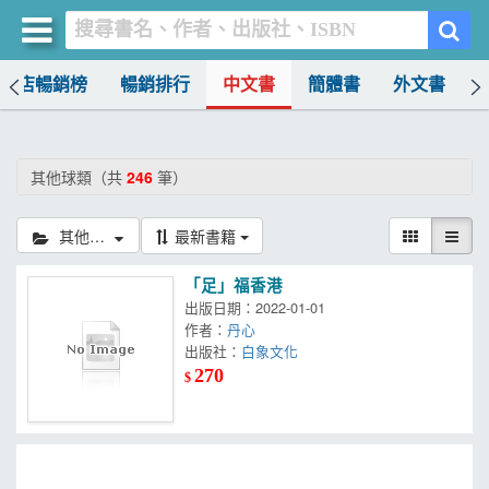
書店暢銷榜
暢銷排行
中文書
簡體書
外文書
買書網
首頁
其他球類（共
246
筆）
優惠活動
其他球類
最新書籍
書店暢銷榜
「足」福香港
暢銷排行
出版日期：2022-01-01
作者：
丹心
中文書
出版社：
白象文化
270
$
簡體書
外文書
雜誌