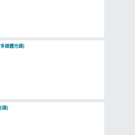
(附多媒體光碟)
光碟)