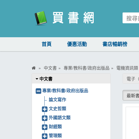
買書網
首頁
優惠活動
書店暢銷榜
首頁
優惠活動
中文書
專業/教科書/政府出版品
電機資訊類
書店暢銷榜
中文書
電子
暢銷排行
專業/教科書/政府出版品
最新
中文書
論文寫作
文史哲類
簡體書
外國語文類
外文書
財經類
雜誌
管理類