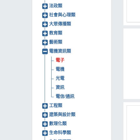
法政類
MOOK
社會與心理類
找優惠
大眾傳播類
教育類
藝術類
電機資訊類
電子
電機
光電
資訊
電信/通訊
工程類
建築與設計類
數理化類
生命科學類