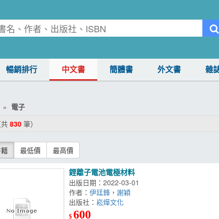
暢銷排行
中文書
簡體書
外文書
雜
電子
（共
830
筆）
書籍
最低價
最高價
鋰離子電池電極材料
出版日期：2022-03-01
作者：
伊廷鋒
，
謝穎
出版社：
崧燁文化
600
$