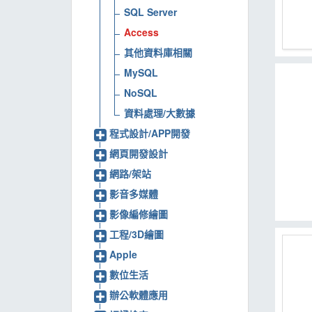
SQL Server
MOOK
Access
找優惠
其他資料庫相關
MySQL
NoSQL
資料處理/大數據
程式設計/APP開發
網頁開發設計
網路/架站
影音多媒體
影像編修繪圖
工程/3D繪圖
Apple
數位生活
辦公軟體應用