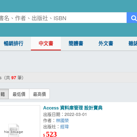
暢銷排行
中文書
簡體書
外文書
雜
ss（共
97
筆）
書籍
最低價
最高價
Access 資料庫管理 設計寶典
出版日期：2022-03-01
作者：
林國榮
出版社：
經瑋
523
$