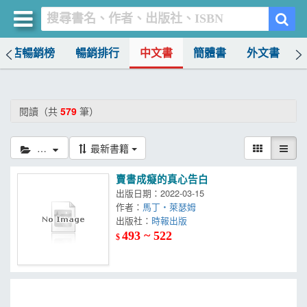
書店暢銷榜
暢銷排行
中文書
簡體書
外文書
買書網
首頁
閱讀（共
579
筆）
優惠活動
閱讀
最新書籍
書店暢銷榜
賣書成癡的真心告白
暢銷排行
出版日期：2022-03-15
作者：
馬丁‧萊瑟姆
中文書
出版社：
時報出版
493 ~ 522
$
簡體書
外文書
雜誌