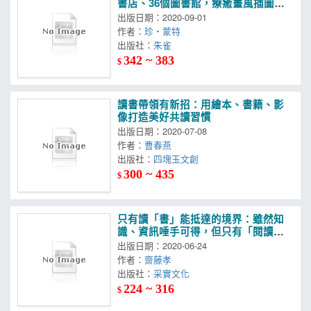
書店、36個圖書館，療癒畫風插圖，
喚起你的閱讀魂
出版日期：2020-09-01
作者：
珍‧蒙特
出版社：
朱雀
342 ~ 383
$
讀書帶領有新招：用繪本、書籍、影
像打造美好共讀習慣
出版日期：2020-07-08
作者：
曹春燕
出版社：
四塊玉文創
300 ~ 435
$
只有讀「書」能抵達的境界：雖然知
識、資訊唾手可得，但只有「閱讀一
本書」的過程，才能鍛鍊思考力、人
出版日期：2020-06-24
格與素養
作者：
齋藤孝
出版社：
采實文化
224 ~ 316
$