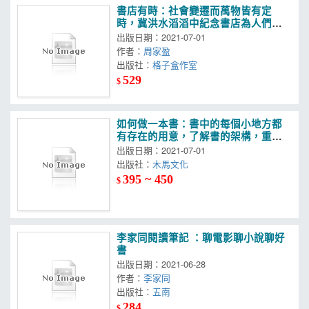
書店有時：社會變遷而萬物皆有定
時，冀洪水滔滔中紀念書店為人們帶
來的美好。
出版日期：2021-07-01
作者：
周家盈
出版社：
格子盒作室
529
$
如何做一本書：書中的每個小地方都
有存在的用意，了解書的架構，重新
認識一本書
出版日期：2021-07-01
出版社：
木馬文化
395 ~ 450
$
李家同閱讀筆記 ：聊電影聊小說聊好
書
出版日期：2021-06-28
作者：
李家同
出版社：
五南
284
$