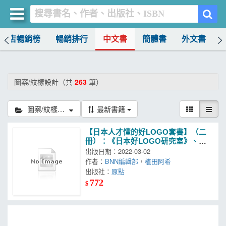
書店暢銷榜
暢銷排行
中文書
簡體書
外文書
買書網
首頁
圖案/紋樣設計（共
263
筆）
優惠活動
圖案/紋樣設計
最新書籍
書店暢銷榜
【日本人才懂的好LOGO套書】（二
暢銷排行
冊）：《日本好LOGO研究室》、
《好Logo設計教科書》
出版日期：2022-03-02
中文書
作者：
BNN編輯部
，
植田阿希
出版社：
原點
簡體書
772
$
外文書
雜誌