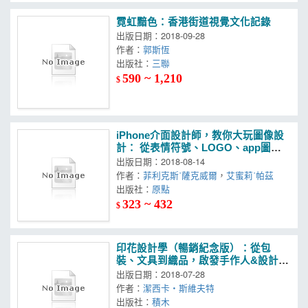
霓虹黯色：香港街道視覺文化記錄
出版日期：2018-09-28
作者：
郭斯恆
出版社：
三聯
590 ~ 1,210
$
iPhone介面設計師，教你大玩圖像設
計： 從表情符號、LOGO、app圖示
到路標設計的實戰經驗分享
出版日期：2018-08-14
作者：
菲利克斯˙薩克威爾
，
艾蜜莉˙帕茲
出版社：
原點
323 ~ 432
$
印花設計學（暢銷紀念版）：從包
裝、文具到織品，啟發手作人&設計師
的印花設計技巧
出版日期：2018-07-28
作者：
潔西卡‧斯維夫特
出版社：
積木