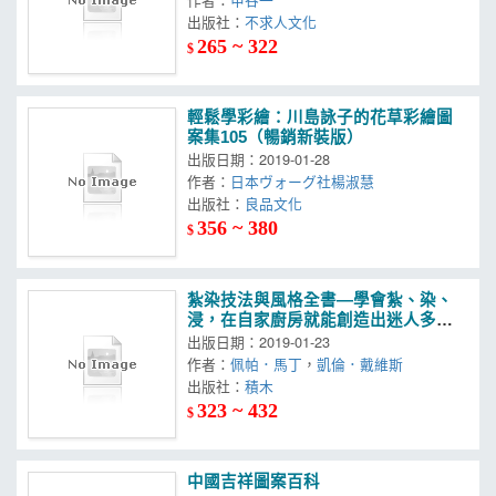
出版社：
不求人文化
265 ~ 322
$
輕鬆學彩繪：川島詠子的花草彩繪圖
案集105（暢銷新裝版）
出版日期：2019-01-28
作者：
日本ヴォーグ社楊淑慧
出版社：
良品文化
356 ~ 380
$
紮染技法與風格全書—學會紮、染、
浸，在自家廚房就能創造出迷人多變
的色彩與圖案
出版日期：2019-01-23
作者：
佩帕．馬丁
，
凱倫．戴維斯
出版社：
積木
323 ~ 432
$
中國吉祥圖案百科