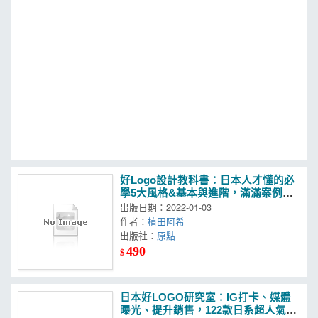
MOOK
找優惠
好Logo設計教科書：日本人才懂的必
學5大風格&基本與進階，滿滿案例從
頭教起
出版日期：2022-01-03
作者：
植田阿希
出版社：
原點
490
$
日本好LOGO研究室：IG打卡、媒體
曝光、提升銷售，122款日系超人氣品