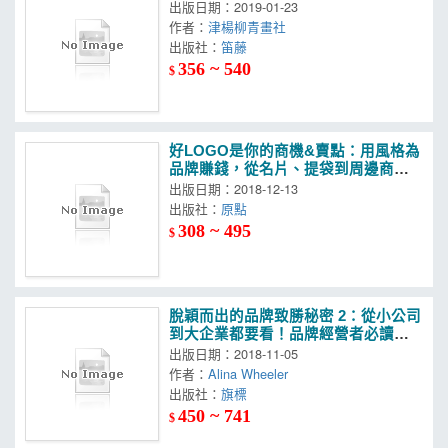
出版日期：2019-01-23
作者：
津楊柳青畫社
出版社：
笛藤
356 ~ 540
$
好LOGO是你的商機&賣點：用風格為
品牌賺錢，從名片、提袋到周邊商
品，都是讓人手滑的好設計
出版日期：2018-12-13
出版社：
原點
308 ~ 495
$
脫穎而出的品牌致勝秘密 2：從小公司
到大企業都要看！品牌經營者必讀聖
經
出版日期：2018-11-05
作者：
Alina Wheeler
出版社：
旗標
450 ~ 741
$