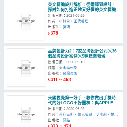
英文標識設計解析：從翻譯到設計，
探討如何打造正確又好懂的英文標識
出版日期：2021-05-29
作者：
小林章
，
田代眞理
出版社：
臉譜
378
$
品牌設計力2：7家品牌設計公司╳36
個品牌設計案例╳5種產業領域
出版日期：2020-09-10
作者：
東販編輯部
出版社：
台灣東販
411 ~ 468
$
美國視覺第一好手，教你做出手機時
代的好LOGO＋好圖標：與APPLE、
YAHOO、FACEBOOK、GOOGLE交
出版日期：2020-06-03
手的實戰合作，從草圖、提案，到再
作者：
菲利克斯‧薩克威爾
，
艾蜜莉‧帕茲
提案
出版社：
原點
323 ~ 474
$