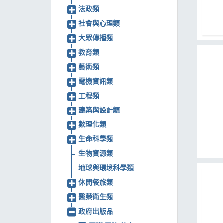
法政類
MOOK
社會與心理類
找優惠
大眾傳播類
教育類
藝術類
電機資訊類
工程類
建築與設計類
數理化類
生命科學類
生物資源類
地球與環境科學類
休閒餐旅類
醫藥衛生類
政府出版品