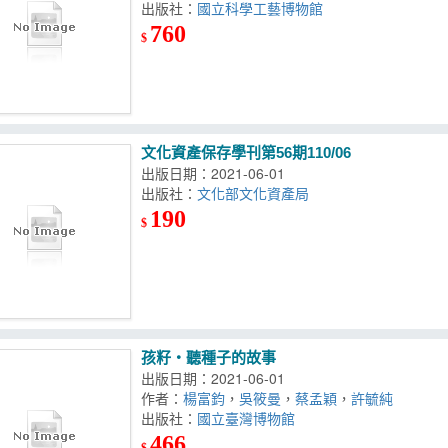
出版社：
國立科學工藝博物館
760
$
文化資產保存學刊第56期110/06
出版日期：2021-06-01
出版社：
文化部文化資產局
190
$
孩籽‧聽種子的故事
出版日期：2021-06-01
作者：
楊富鈞
，
吳筱曼
，
蔡孟穎
，
許毓純
出版社：
國立臺灣博物館
466
$