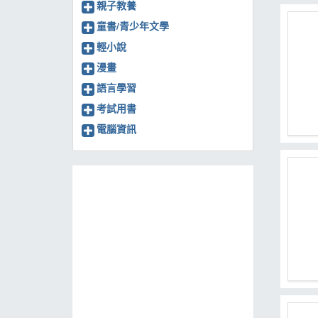
親子教養
童書/青少年文學
輕小說
漫畫
語言學習
考試用書
電腦資訊