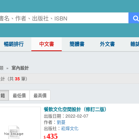
暢銷排行
中文書
簡體書
外文書
雜
類
室內設計
設計（共
35
筆）
書籍
最低價
最高價
餐飲文化空間設計（修訂二版）
出版日期：2022-02-07
作者：
劉蔓
出版社：
崧燁文化
435
$