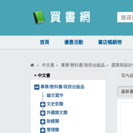
買書網
首頁
優惠活動
書店暢銷榜
首頁
優惠活動
中文書
專業/教科書/政府出版品
建築與設計
書店暢銷榜
中文書
室內
暢銷排行
專業/教科書/政府出版品
最新
中文書
論文寫作
文史哲類
簡體書
外國語文類
外文書
財經類
雜誌
管理類