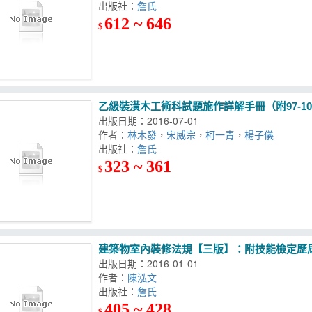
出版社：
詹氏
612 ~ 646
$
乙級裝潢木工術科試題施作詳解手冊（附97-1
出版日期：2016-07-01
作者：
林木發
，
宋威宗
，
柯一青
，
楊子儀
出版社：
詹氏
323 ~ 361
$
建築物室內裝修法規【三版】：附技能檢定歷屆
出版日期：2016-01-01
作者：
陳泓文
出版社：
詹氏
405 ~ 428
$