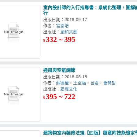
室內設計師的入行指導書：系統化整理，圖解
行
出版日期：2018-09-17
作者：
宮恩培
出版社：
風和文創
332 ~ 395
$
通風與空氣調節
出版日期：2018-05-18
作者：
蘇德權
，
王全福
，
呂君
，
曹慧哲
出版社：
崧燁文化
395 ~ 722
$
建築物室內裝修法規【四版】隨章附技能檢定