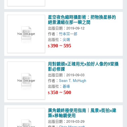
星空夜色縮時攝影術：把物換星移的
絕景濃縮在那一瞬之間
出版日期：2019-09-12
作者：
竹本宗一郎
出版社：
尖端
390 ~ 595
$
用對鏡頭x正確用光x拍好人像的9堂攝
影必修課
出版日期：2019-09-03
作者：
Sean T. McHugh
出版社：
碁峰
350 ~ 500
$
廣角鏡終極使用指南｜風景x街拍x建
築x移軸鏡使用
出版日期：2019-03-29
作者：
Chris Marquardt