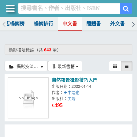
書店暢銷榜
暢銷排行
中文書
簡體書
外文書
買書網
首頁
攝影技法概論（共
643
筆）
優惠活動
攝影技法概論
最新書籍
書店暢銷榜
自然夜景攝影技巧入門
暢銷排行
出版日期：2022-01-14
作者：
田中達也
中文書
出版社：
尖端
495
$
簡體書
外文書
雜誌