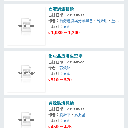
固液過濾技術
出版日期：2018-05-25
作者：
台灣過濾與分離學會
，
呂維明
，
童國
倫
出版社：
，
王大銘
，
朱敬平
五南
，
吳容銘
，
陳碔
，
黃國
楨
，
許曉萍
1,080 ~ 1,200
$
化妝品皮膚生理學
出版日期：2018-05-25
作者：
張效銘
出版社：
五南
510 ~ 570
$
資源循環概論
出版日期：2018-05-25
作者：
劉維平
，
馬振基
出版社：
五南
450 ~ 475
$